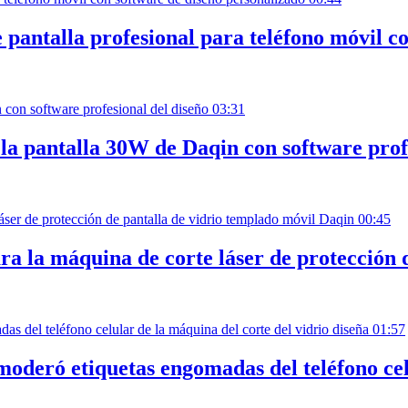
 pantalla profesional para teléfono móvil c
03:31
 la pantalla 30W de Daqin con software prof
00:45
ara la máquina de corte láser de protección
01:57
oderó etiquetas engomadas del teléfono celu