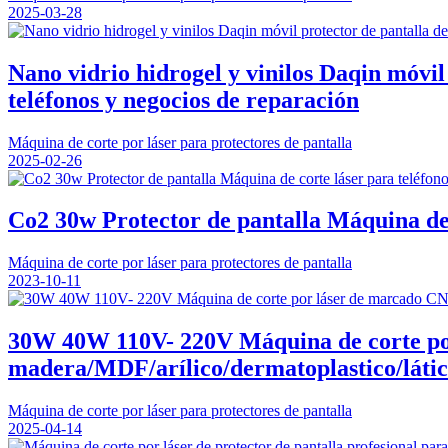
2025-03-28
Nano vidrio hidrogel y vinilos Daqin móvil
teléfonos y negocios de reparación
Máquina de corte por láser para protectores de pantalla
2025-02-26
Co2 30w Protector de pantalla Máquina de c
Máquina de corte por láser para protectores de pantalla
2023-10-11
30W 40W 110V- 220V Máquina de corte po
madera/MDF/arílico/dermatoplastico/láti
Máquina de corte por láser para protectores de pantalla
2025-04-14