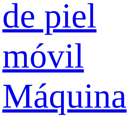
de piel
móvil
Máquina