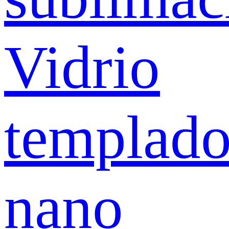
Vidrio
templad
nano