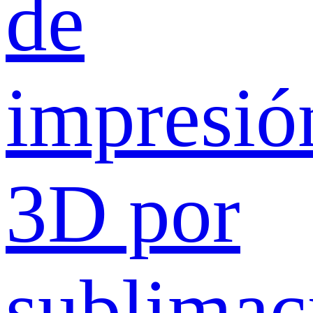
de
impresió
3D por
sublimac