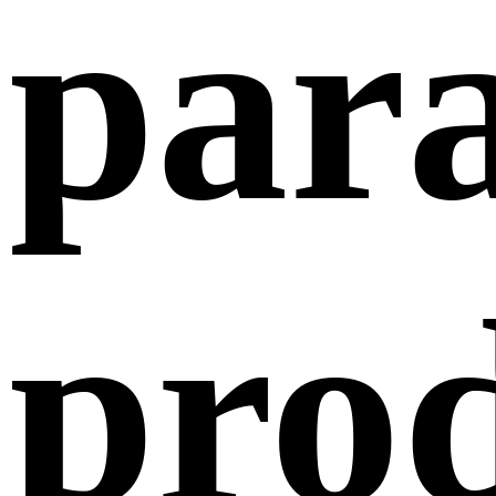
par
pro