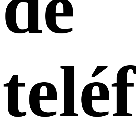
de
telé