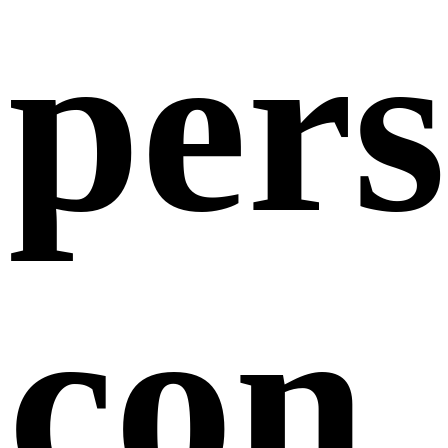
pers
con