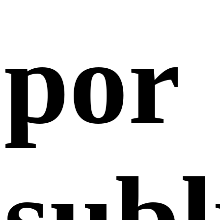
por
sub