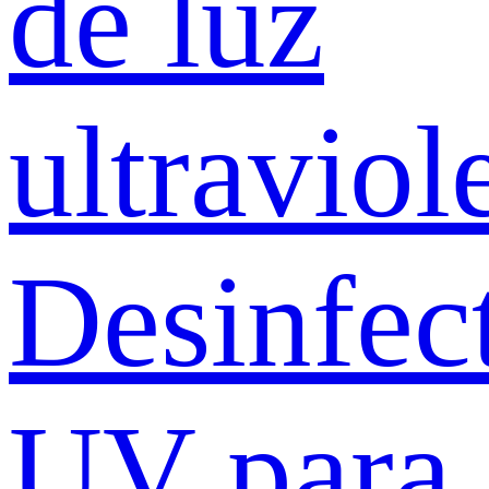
de luz
ultraviol
Desinfec
UV para