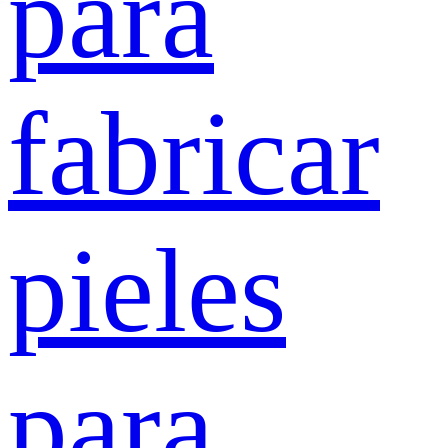
para
fabricar
pieles
para