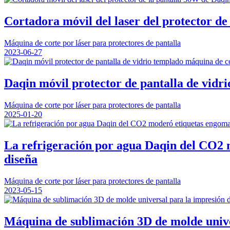
Cortadora móvil del laser del protector de
Máquina de corte por láser para protectores de pantalla
2023-06-27
Daqin móvil protector de pantalla de vidri
Máquina de corte por láser para protectores de pantalla
2025-01-20
La refrigeración por agua Daqin del CO2 m
diseña
Máquina de corte por láser para protectores de pantalla
2023-05-15
Máquina de sublimación 3D de molde univer