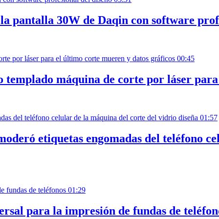
 la pantalla 30W de Daqin con software prof
00:45
o templado máquina de corte por láser para 
01:57
oderó etiquetas engomadas del teléfono celu
01:29
sal para la impresión de fundas de teléfon