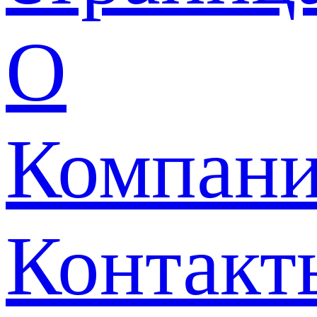
О
Компан
Контакт