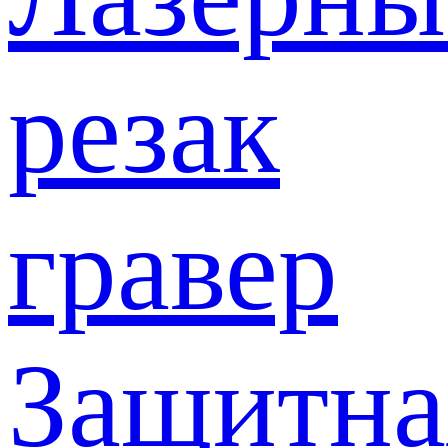
резак
гравер
Защитна