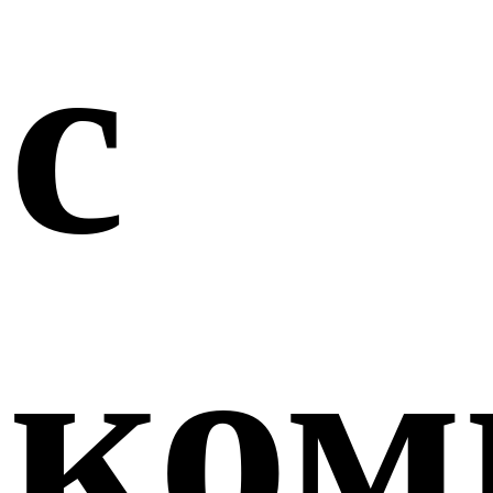
с
ком