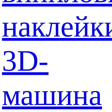
наклейк
3D-
машина