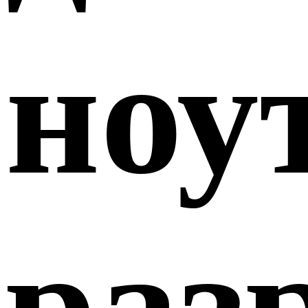
ноу
раз