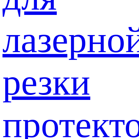
лазерно
резки
протект