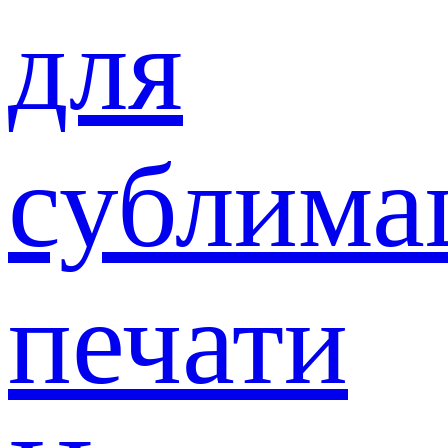
для
сублима
печати