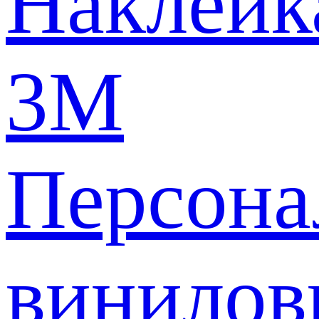
Наклейк
3M
Персона
винилов