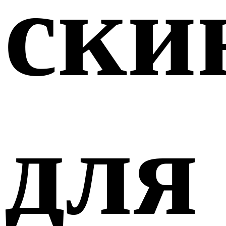
ски
для