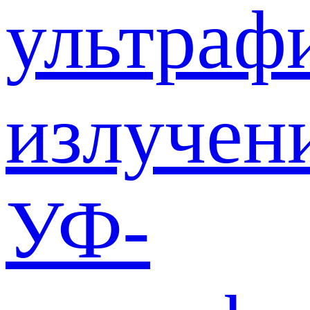
ультраф
излучен
УФ-