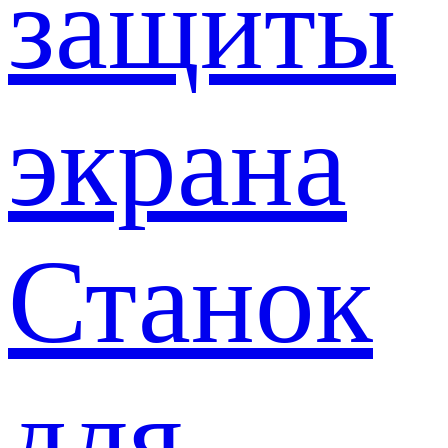
защиты
экрана
Станок
для