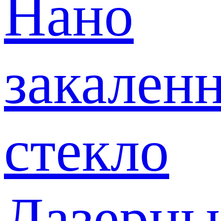
Нано
закален
стекло
Лазерны