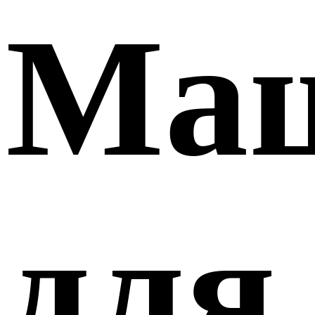
Ма
для