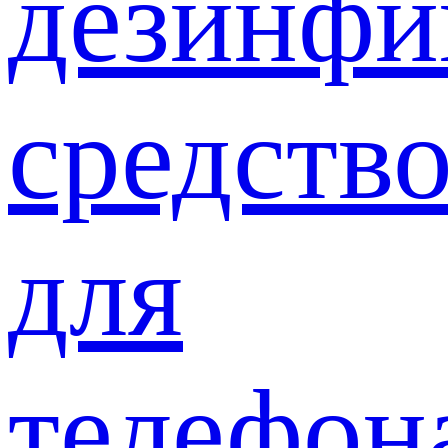
дезинф
средств
для
телефон