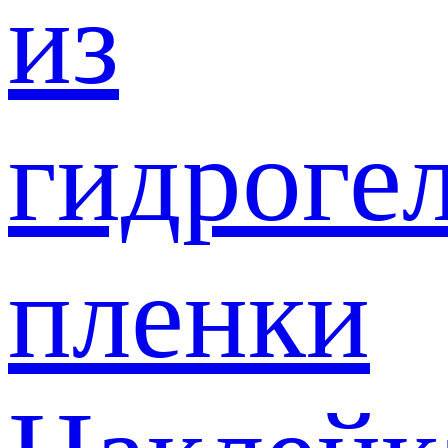
из
гидроге
пленки