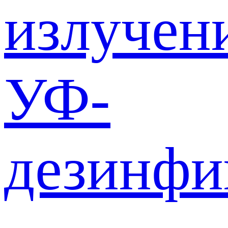
излучен
УФ-
дезинф