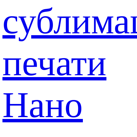
сублима
печати
Нано