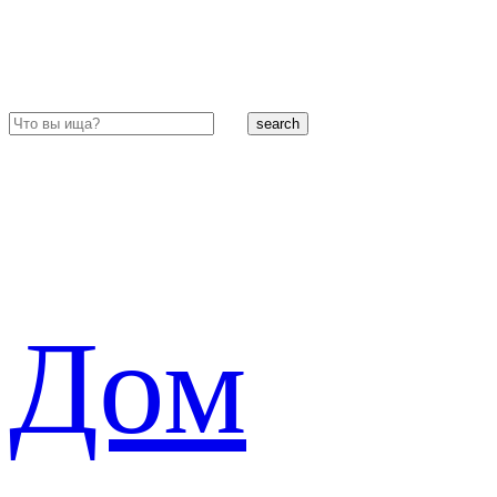
search
Дом