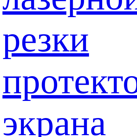
резки
протект
экрана