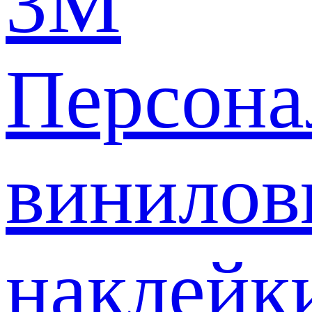
3M
Персона
винилов
наклейк