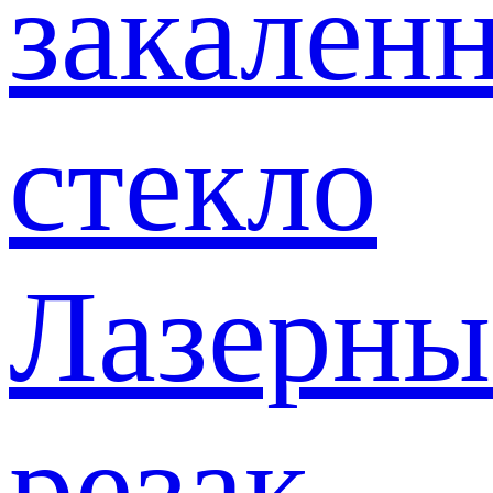
закален
стекло
Лазерны
резак