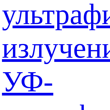
ультраф
излучен
УФ-