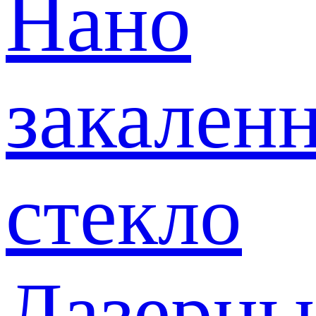
Нано
закален
стекло
Лазерны