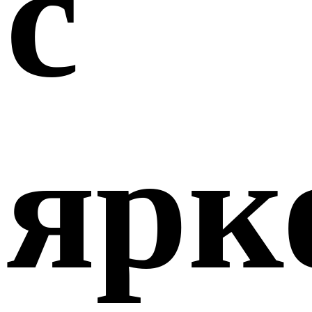
с
ярк