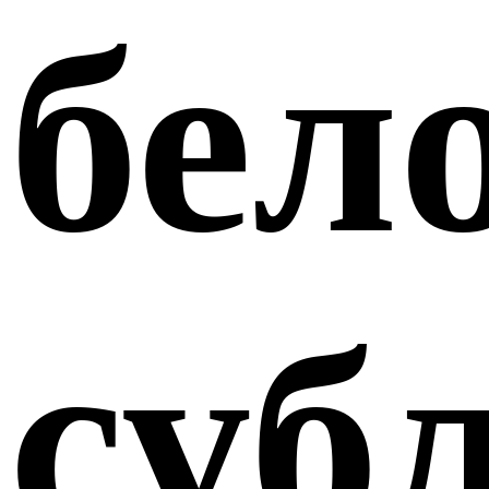
бел
суб