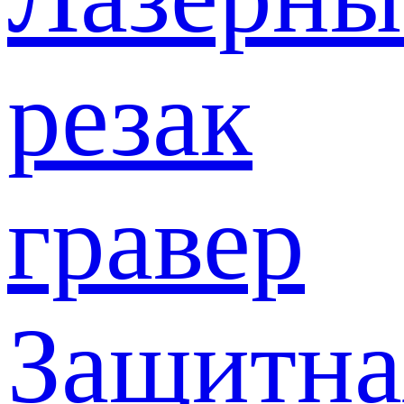
резак
гравер
Защитна