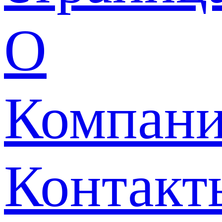
О
Компан
Контакт