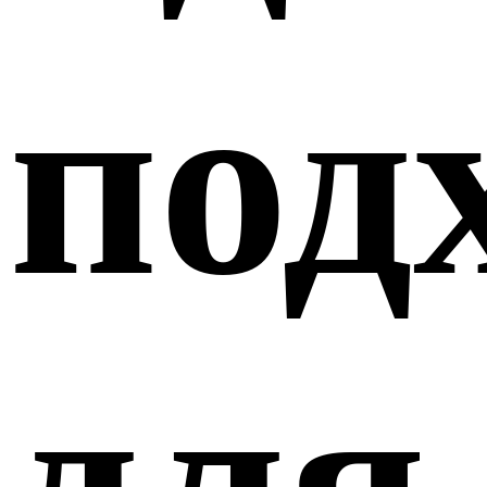
под
для