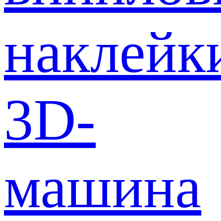
наклейк
3D-
машина