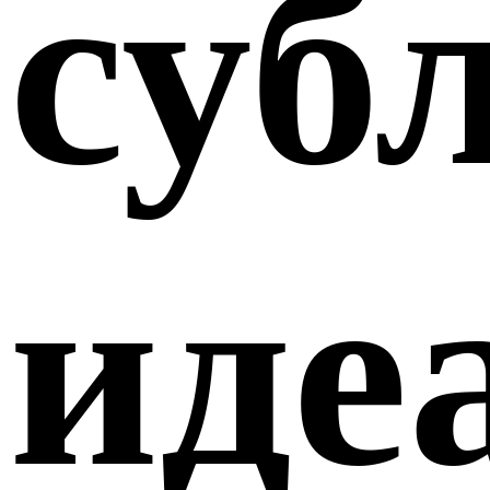
суб
иде