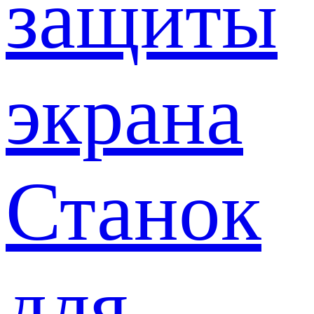
защиты
экрана
Станок
для