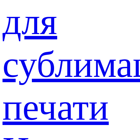
для
сублима
печати