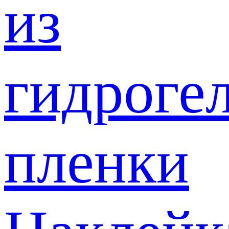
из
гидроге
пленки