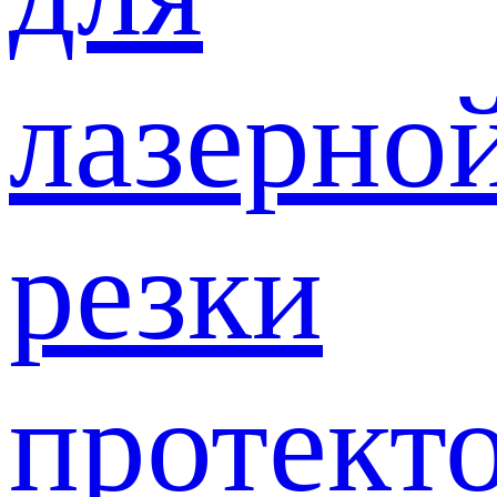
лазерно
резки
протект