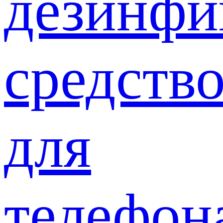
дезинф
средств
для
телефон