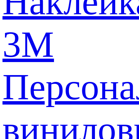
Наклейк
3M
Персона
винилов