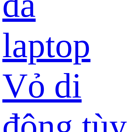
da
laptop
Vỏ di
động tùy