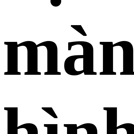
mà
hìn