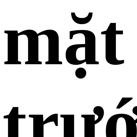
mặt
trư