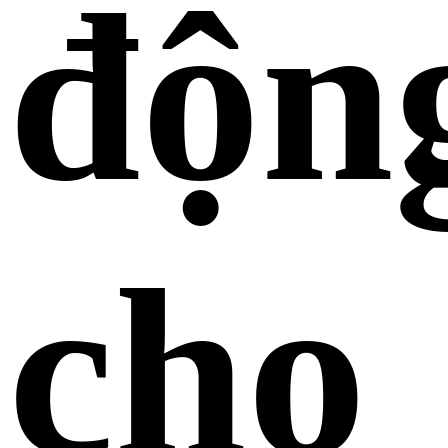
độn
cho