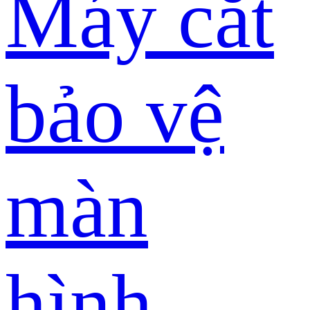
Máy cắt
bảo vệ
màn
hình