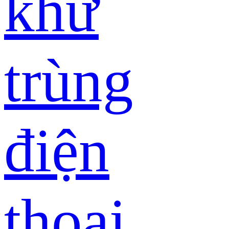
khử
trùng
điện
thoại