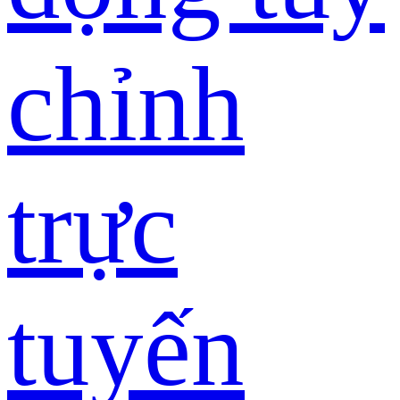
chỉnh
trực
tuyến