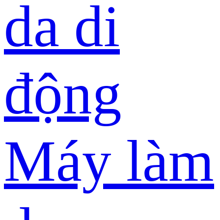
da di
động
Máy làm