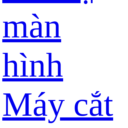
màn
hình
Máy cắt