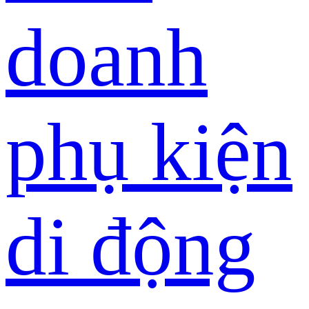
doanh
phụ kiện
di động