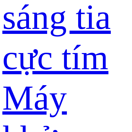
sáng tia
cực tím
Máy