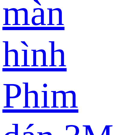
màn
hình
Phim