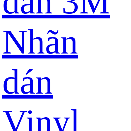
dán 3M
Nhãn
dán
Vinyl