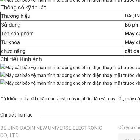
Thông số kỹ thuật
Thương hiệu
DAQIN
Sử dụng
Bộ ph
Tên sản phẩm
Máy c
Từ khóa
Máy ch
chức năng
cắt dá
Chi tiết Hình ảnh
,
,
Từ khóa:
máy cắt nhãn dán vinyl
máy in nhãn dán và máy cắt
máy cắ
Chi tiết liên lạc
BEIJING DAQIN NEW UNIVERSE ELECTRONIC
Gửi yêu cầ
CO., LTD.