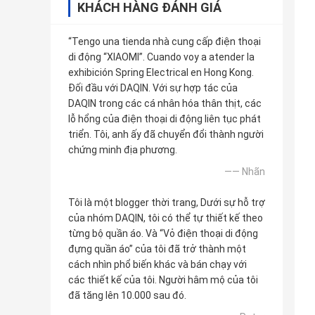
KHÁCH HÀNG ĐÁNH GIÁ
“Tengo una tienda nhà cung cấp điện thoại
di động “XIAOMI”. Cuando voy a atender la
exhibición Spring Electrical en Hong Kong.
Đối đầu với DAQIN. Với sự hợp tác của
DAQIN trong các cá nhân hóa thân thịt, các
lỗ hổng của điện thoại di động liên tục phát
triển. Tôi, anh ấy đã chuyển đổi thành người
chứng minh địa phương.
—— Nhãn
Tôi là một blogger thời trang, Dưới sự hỗ trợ
của nhóm DAQIN, tôi có thể tự thiết kế theo
từng bộ quần áo. Và “Vỏ điện thoại di động
đựng quần áo” của tôi đã trở thành một
cách nhìn phổ biến khác và bán chạy với
các thiết kế của tôi. Người hâm mộ của tôi
đã tăng lên 10.000 sau đó.