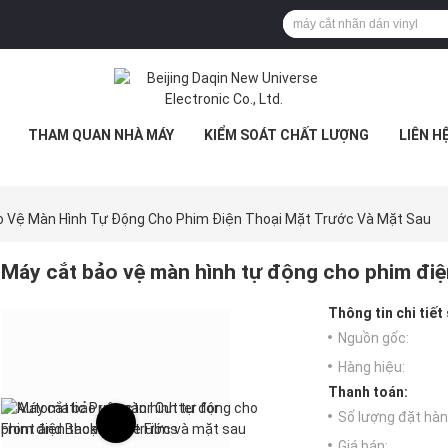
THAM QUAN NHÀ MÁY
KIỂM SOÁT CHẤT LƯỢNG
LIÊN H
o Vệ Màn Hình Tự Động Cho Phim Điện Thoại Mặt Trước Và Mặt Sau
Máy cắt bảo vệ màn hình tự động cho phim điệ
Thông tin chi tiết
Nguồn gốc:
Hàng hiệu:
Thanh toán:
Số lượng đặt hàng
Giá bán: