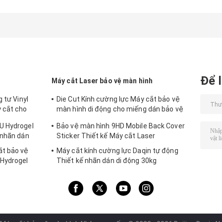
tùy chỉnh cho
cho đồng hồ
trong Apple
Apple Watch Ultra
Watch Ultra
38mm Hydrogel
49mm Hydroge
Film
Film
Để l
Máy cắt Laser bảo vệ màn hình
 tư Vinyl
Die Cut Kính cường lực Máy cắt bảo vệ
 cắt cho
màn hình di động cho miếng dán bảo vệ
9HD
U Hydrogel
Bảo vệ màn hình 9HD Mobile Back Cover
 nhãn dán
Sticker Thiết kế Máy cắt Laser
ắt bảo vệ
Máy cắt kính cường lực Daqin tự động
Hydrogel
Thiết kế nhãn dán di động 30kg