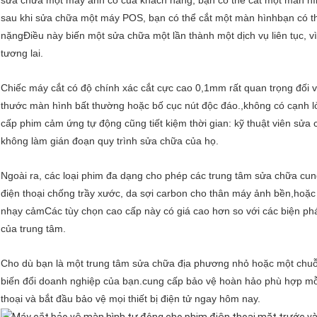
sửa chữa một máy ảnh cổ của khách hàng, bạn có thể cắt một màn hì
sau khi sửa chữa một máy POS, bạn có thể cắt một màn hìnhbạn có t
nặngĐiều này biến một sửa chữa một lần thành một dịch vụ liên tục, vì 
tương lai.
Chiếc máy cắt có độ chính xác cắt cực cao 0,1mm rất quan trọng đối vớ
thước màn hình bất thường hoặc bố cục nút độc đáo.,không có cạnh lỏ
cấp phim cảm ứng tự động cũng tiết kiệm thời gian: kỹ thuật viên sửa 
không làm gián đoạn quy trình sửa chữa của họ.
Ngoài ra, các loại phim đa dạng cho phép các trung tâm sửa chữa cun
điện thoại chống trầy xước, da sợi carbon cho thân máy ảnh bền,hoặ
nhạy cảmCác tùy chọn cao cấp này có giá cao hơn so với các biện pháp
của trung tâm.
Cho dù bạn là một trung tâm sửa chữa địa phương nhỏ hoặc một chuỗi
biến đổi doanh nghiệp của bạn.cung cấp bảo vệ hoàn hảo phù hợp mỗi
thoại và bắt đầu bảo vệ mọi thiết bị điện tử ngay hôm nay.