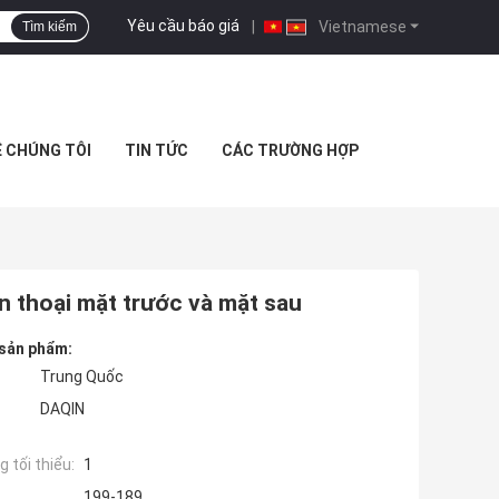
Yêu cầu báo giá
|
Vietnamese
Tìm kiếm
Ệ CHÚNG TÔI
TIN TỨC
CÁC TRƯỜNG HỢP
n thoại mặt trước và mặt sau
 sản phẩm:
Trung Quốc
DAQIN
 tối thiểu:
1
199-189