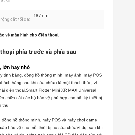
uất xứ:
187mm
 rộng cắt tối đa:
ảo vệ màn hình cho điện thoại
,
thoại phía trước và phía sau
ị, lớn hay nhỏ
máy tính bảng, đồng hồ thông minh, máy ảnh, máy POS
hách hàng sau khi sửa chữa) là một thách thức, vì
hải điện thoại.Smart Plotter Mini XR MAX Universal
ửa chữa cắt các bộ bảo vệ phù hợp cho bất kỳ thiết bị
 thu.
nh, đồng hồ thông minh, máy POS và máy chơi game
ấp bảo vệ cho mỗi thiết bị họ sửa chữaVí dụ, sau khi