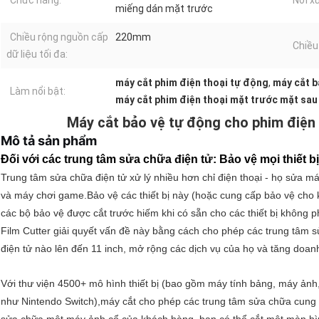
Chức năng:
Nơi x
miếng dán mặt trước
Chiều rộng nguồn cấp
220mm
Chiều
dữ liệu tối đa:
máy cắt phim điện thoại tự động
,
máy cắt b
Làm nổi bật:
máy cắt phim điện thoại mặt trước mặt sau
Máy cắt bảo vệ tự động cho phim điện 
Mô tả sản phẩm
Đối với các trung tâm sửa chữa điện tử: Bảo vệ mọi thiết b
Trung tâm sửa chữa điện tử xử lý nhiều hơn chỉ điện thoại - họ sửa 
và máy chơi game.Bảo vệ các thiết bị này (hoặc cung cấp bảo vệ cho k
các bộ bảo vệ được cắt trước hiếm khi có sẵn cho các thiết bị không p
Film Cutter giải quyết vấn đề này bằng cách cho phép các trung tâm s
điện tử nào lên đến 11 inch, mở rộng các dịch vụ của họ và tăng doanh
Với thư viện 4500+ mô hình thiết bị (bao gồm máy tính bảng, máy ả
như Nintendo Switch),máy cắt cho phép các trung tâm sửa chữa cung c