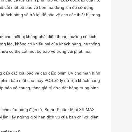
nh bảo vệ tùy chỉnh phù hợp với LCD độc đáo của nó;
hể cắt một bộ bảo vệ bền mà đứng lên để sử dụng
khách hàng sẽ trở lại để bảo vệ cho các thiết bị trong
i các thiết bị không phải điện thoại, thường có kích
ng lẻo, không có khiếu nại của khách hàng. hệ thống
chữa có thể cắt một bộ bảo vệ trong vài phút, mà
g cấp các loại bảo vệ cao cấp: phim UV cho màn hình
c phim bảo mật cho máy POS xử lý dữ liệu khách hàng
 bảo vệ chung, tăng giá trị đơn đặt hàng trung bình
 các cửa hàng điện tử, Smart Plotter Mini XR MAX
 lầnHãy ngừng giới hạn dịch vụ của bạn chỉ với điện