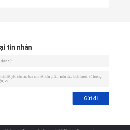
18CM Dịch vụ máy
điện thoại không
làm da di động
dây Daqin Tùy
l
chỉnh
ại tin nhắn