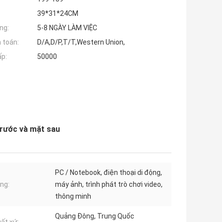
39*31*24CM
ng:
5-8 NGÀY LÀM VIỆC
 toán:
D/A,D/P,T/T,Western Union,
ấp:
50000
trước và mặt sau
PC / Notebook, điện thoại di động,
ng:
máy ảnh, trình phát trò chơi video,
thông minh
Quảng Đông, Trung Quốc