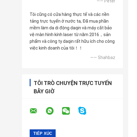
—— Peter
Tôi cũng có cửa hàng thực tế và các nền
tảng trực tuyến ở nước ta, Đã mua phần
mềm làm da di động daqin và máy cắt bảo
vệ màn hình kính laser từ năm 2016，sản
phẩm và công ty daqin rất hữu ích cho công
việc kinh doanh của tôi！！
—— Shahbaz
TÔI TRÒ CHUYỆN TRỰC TUYẾN
BÂY GIỜ