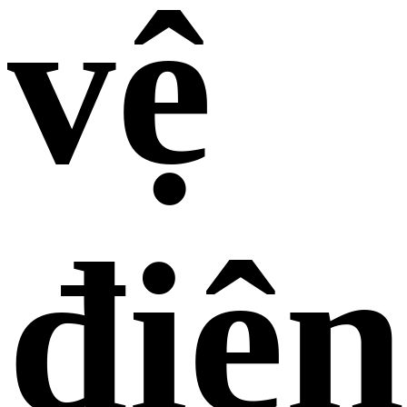
vệ
điện