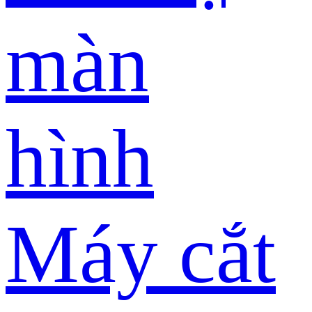
màn
hình
Máy cắt