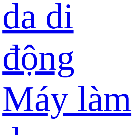
da di
động
Máy làm