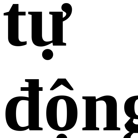
tự
độn