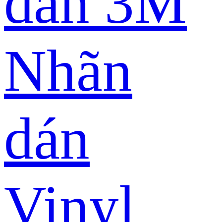
dán 3M
Nhãn
dán
Vinyl