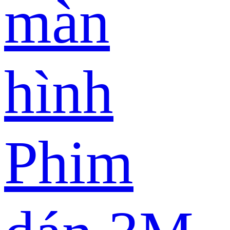
màn
hình
Phim