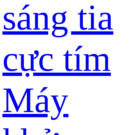
sáng tia
cực tím
Máy