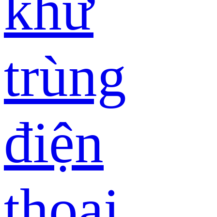
khử
trùng
điện
thoại