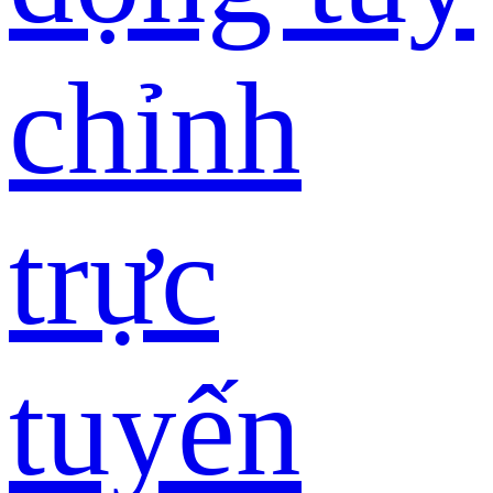
chỉnh
trực
tuyến