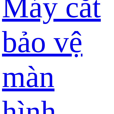
Máy cắt
bảo vệ
màn
hình