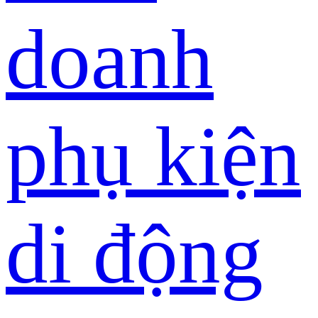
doanh
phụ kiện
di động