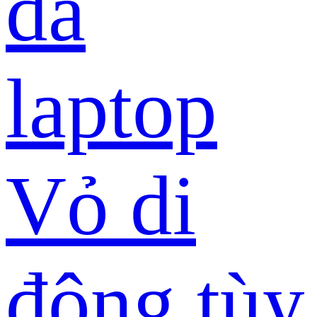
da
laptop
Vỏ di
động tùy