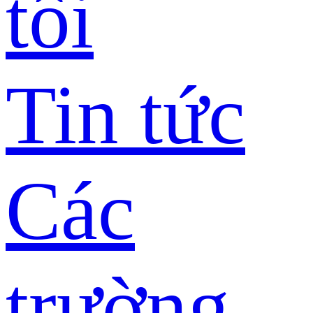
tôi
Tin tức
Các
trường