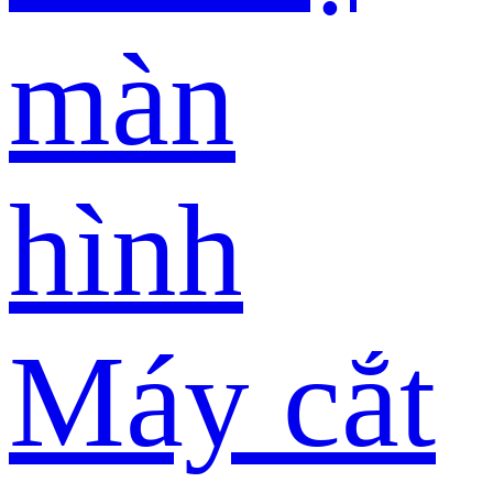
màn
hình
Máy cắt