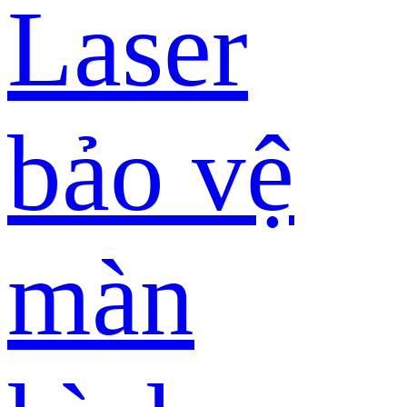
Laser
bảo vệ
màn