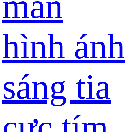
màn
hình ánh
sáng tia
cực tím