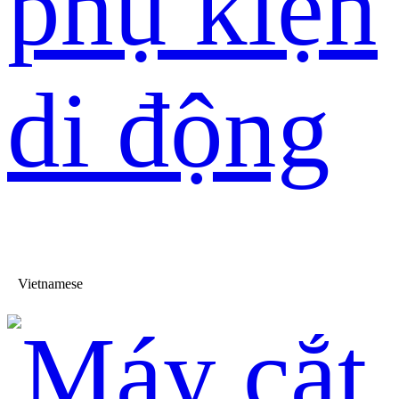
phụ kiện
di động
Vietnamese