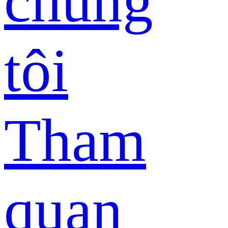
chúng
tôi
Tham
quan