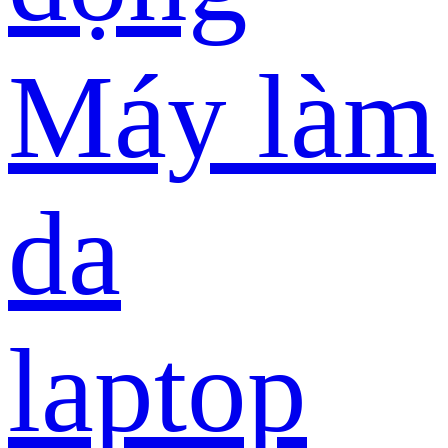
Máy làm
da
laptop