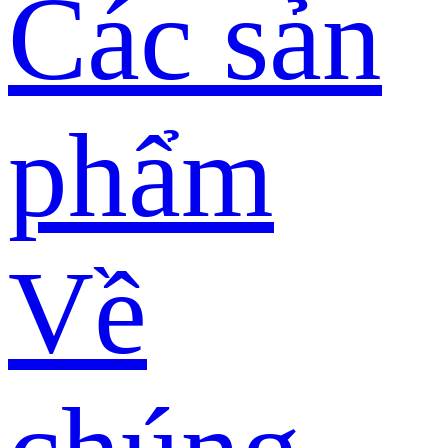
Các sản
phẩm
Về