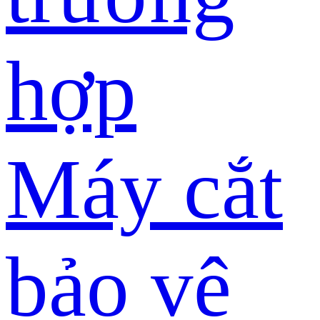
hợp
Máy cắt
bảo vệ