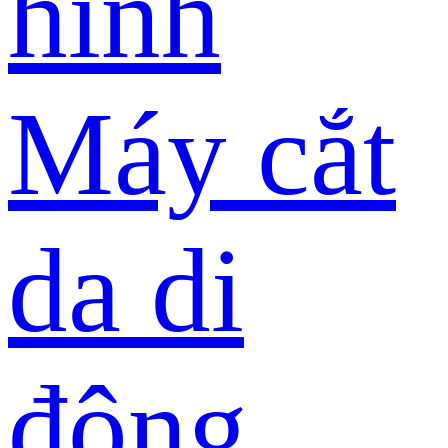
hình
Máy cắt
da di
động