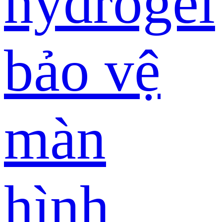
hydrogel
bảo vệ
màn
hình