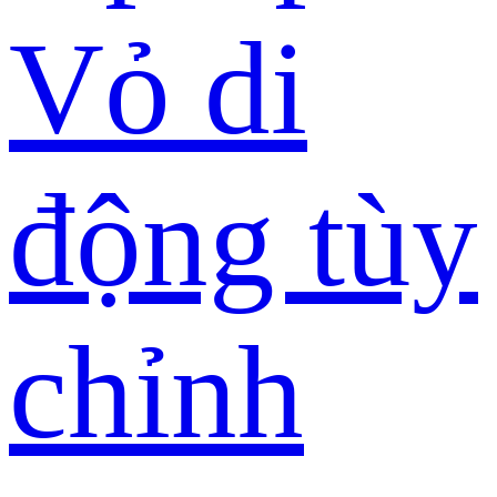
Vỏ di
động tùy
chỉnh