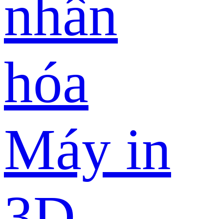
nhân
hóa
Máy in
3D