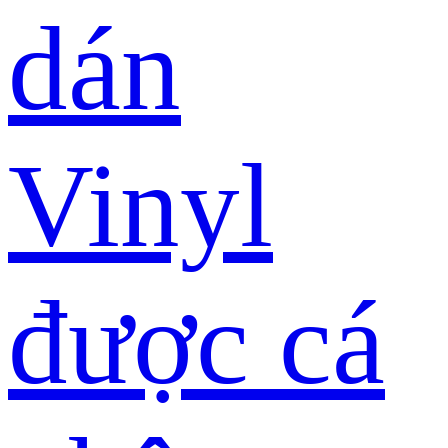
dán
Vinyl
được cá