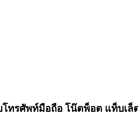
รับโทรศัพท์มือถือ โน๊ตพ็อต แท็บเ