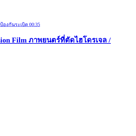
00:35
osion Film ภาพยนตร์ที่ตัดไฮโดรเจล /