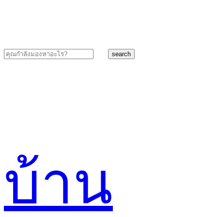
search
บ้าน