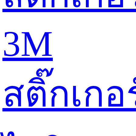
3M
สติ๊กเกอร