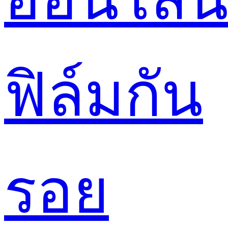
ฟิล์มกัน
รอย