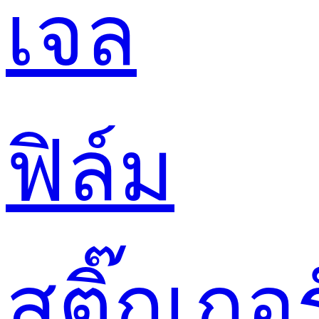
เจล
ฟิล์ม
สติ๊กเกอร