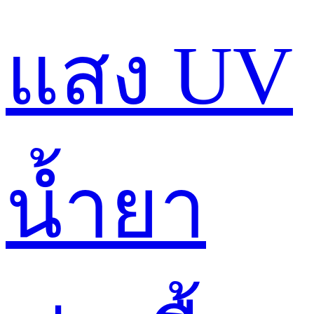
แสง UV
น้ำยา