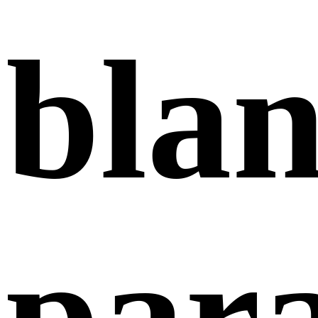
bla
par