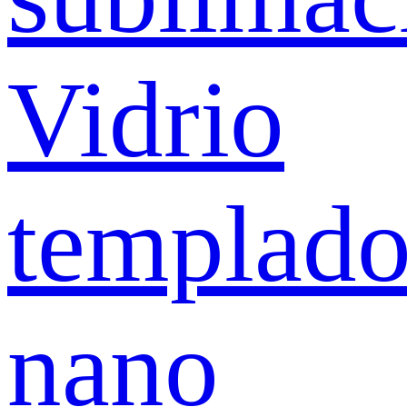
Vidrio
templad
nano