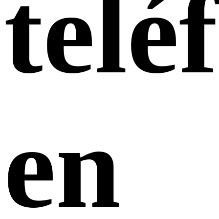
telé
en