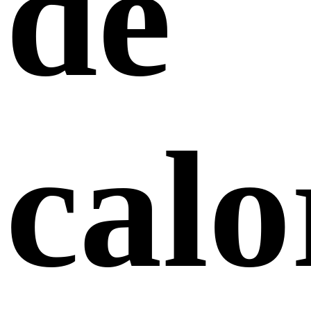
de
calo