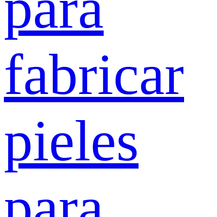
para
fabricar
pieles
para