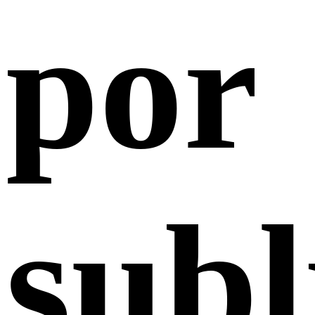
por
sub