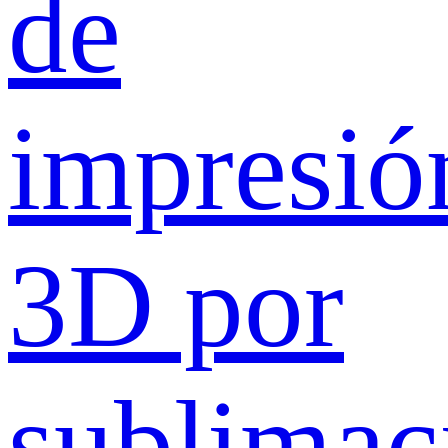
de
impresió
3D por
sublimac