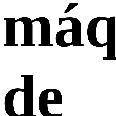
máq
de