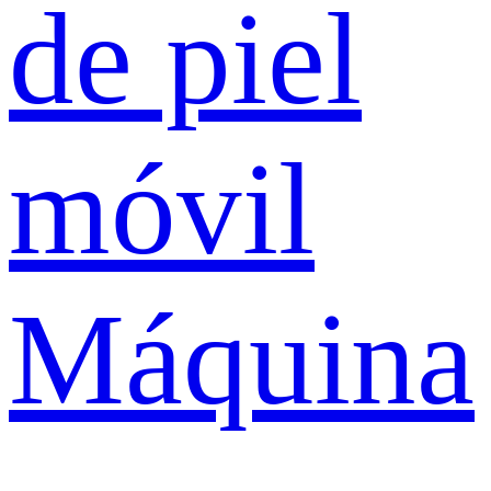
de piel
móvil
Máquina