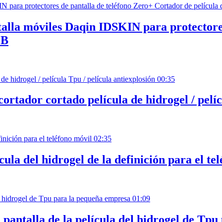
talla móviles Daqin IDSKIN para protectore
GB
00:35
cortador cortado película de hidrogel / pelíc
02:35
ula del hidrogel de la definición para el te
01:09
 pantalla de la película del hidrogel de Tp