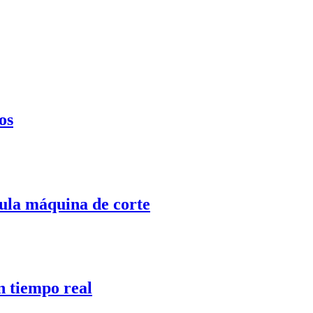
os
cula máquina de corte
n tiempo real