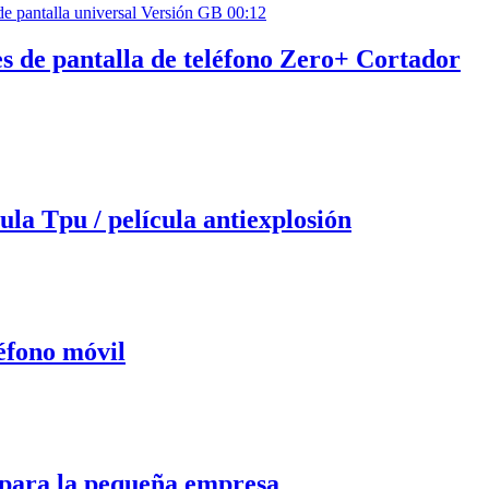
00:12
s de pantalla de teléfono Zero+ Cortador
ula Tpu / película antiexplosión
léfono móvil
u para la pequeña empresa