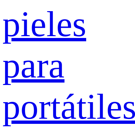
pieles
para
portátile