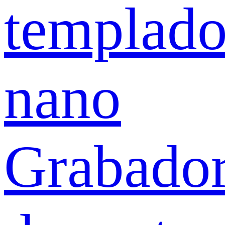
templad
nano
Grabado