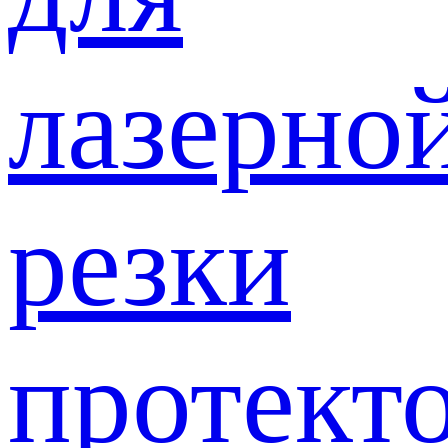
лазерно
резки
протект