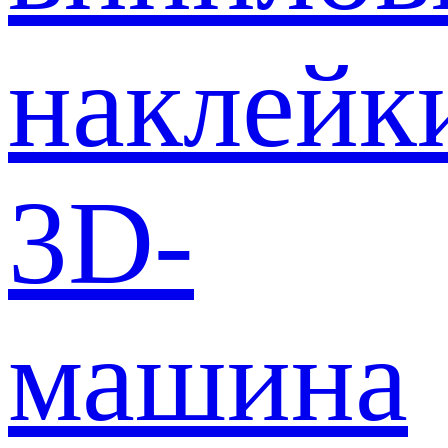
наклейк
3D-
машина