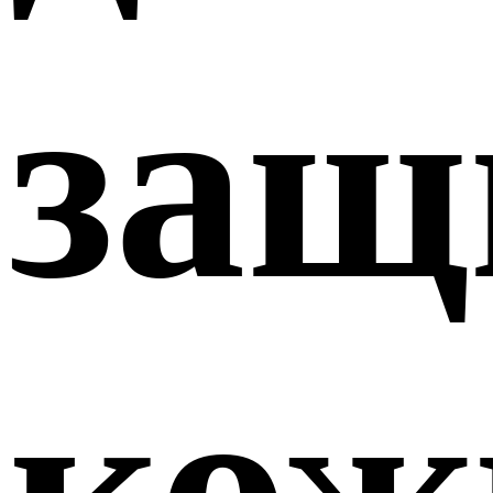
защ
кож