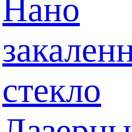
Нано
закален
стекло
Лазерны