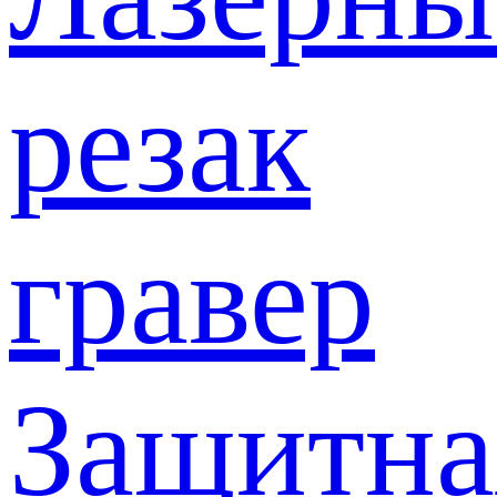
резак
гравер
Защитна