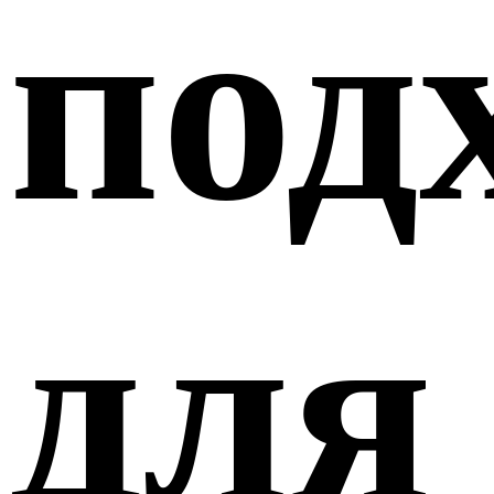
под
для