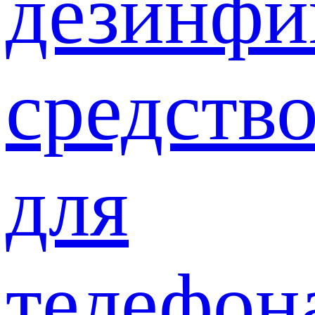
дезинф
средств
для
телефон