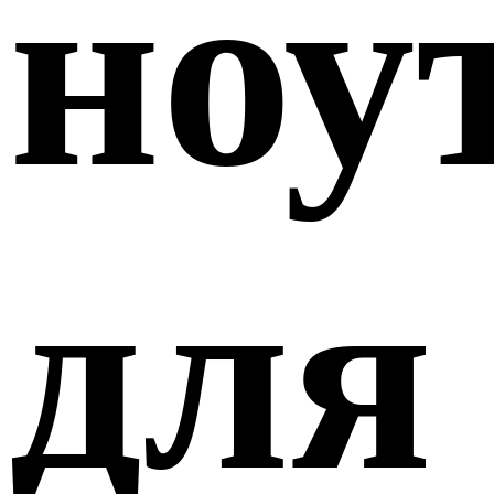
ноу
для