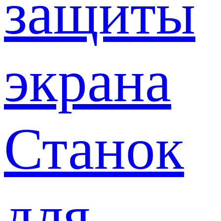
защиты
экрана
Станок
для