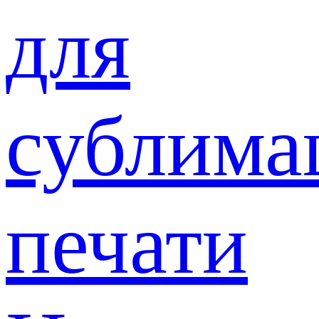
для
сублима
печати