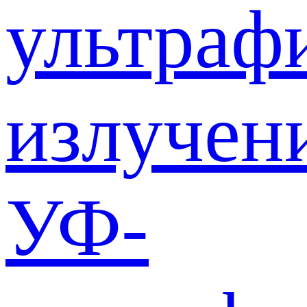
ультраф
излучен
УФ-