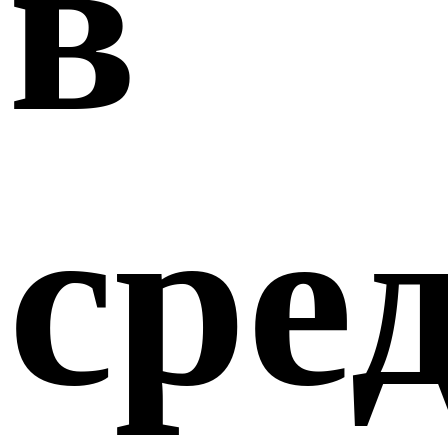
в
сре