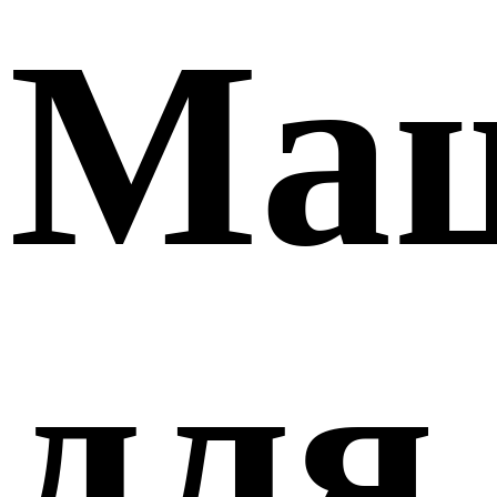
Ма
для