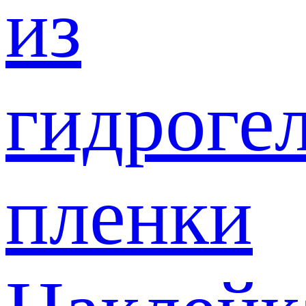
из
гидроге
пленки