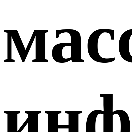
мас
инф