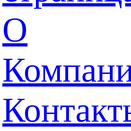
О
Компан
Контакт