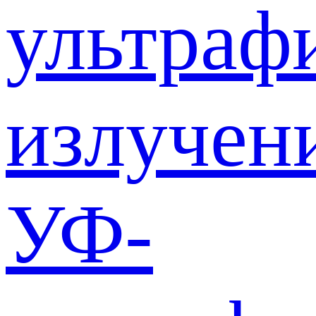
ультраф
излучен
УФ-