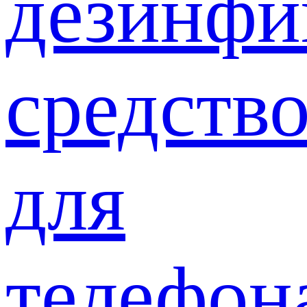
дезинф
средств
для
телефон