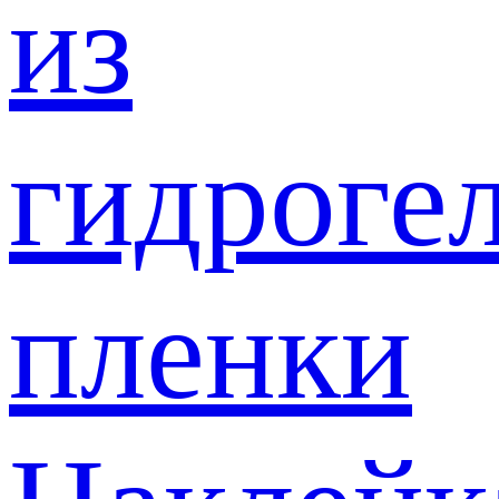
из
гидроге
пленки