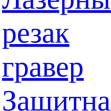
резак
гравер
Защитна