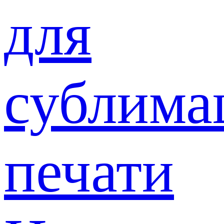
для
сублима
печати