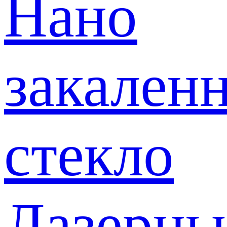
Нано
закален
стекло
Лазерны