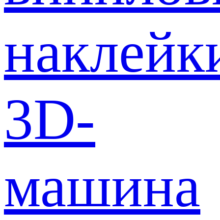
наклейк
3D-
машина