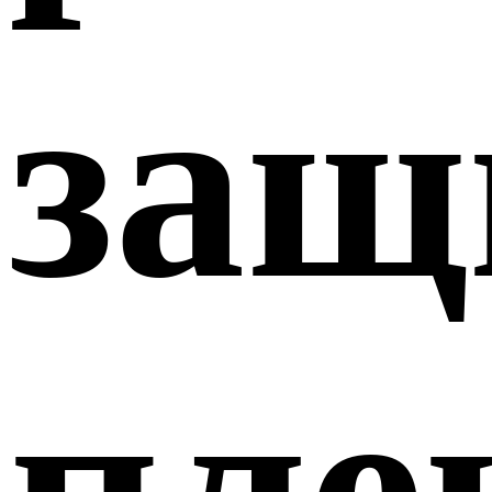
защ
пле