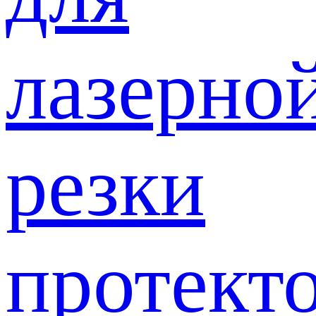
лазерно
резки
протект