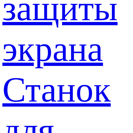
защиты
экрана
Станок
для