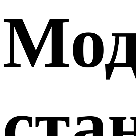
Мод
ста