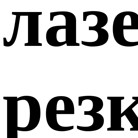
лаз
рез