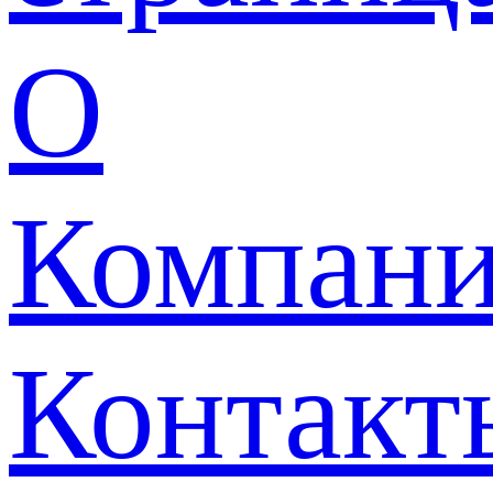
О
Компан
Контакт