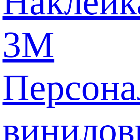
Наклейк
3M
Персона
винилов