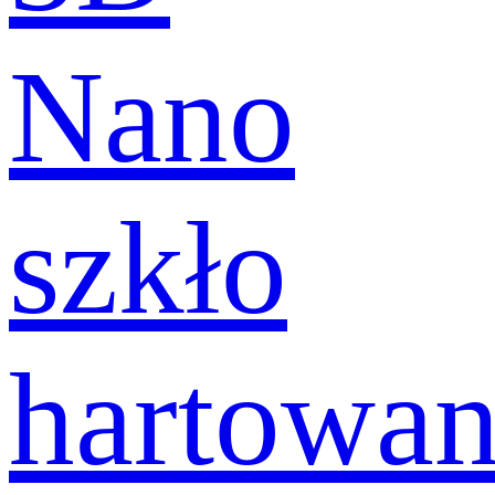
Nano
szkło
hartowa