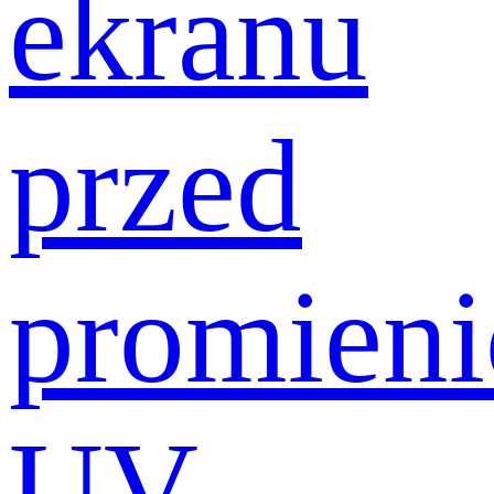
ekranu
przed
promien
UV