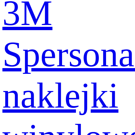
3M
Spersona
naklejki