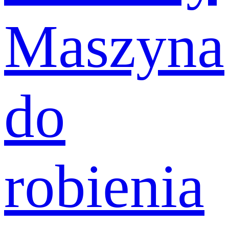
Maszyna
do
robienia