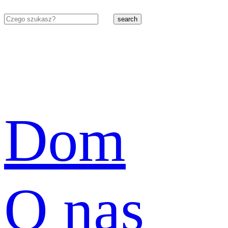
search
Dom
O nas