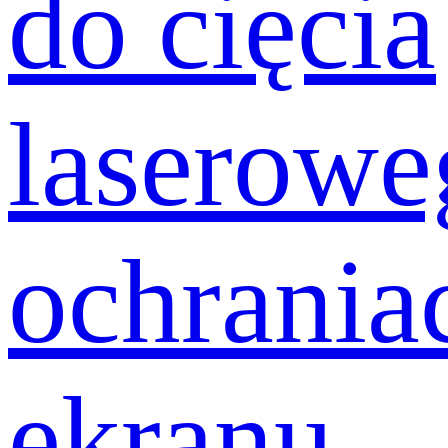
do cięcia
laserowe
ochrania
ekranu