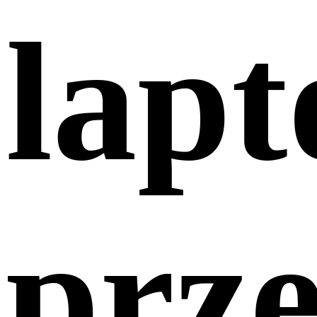
lap
prz