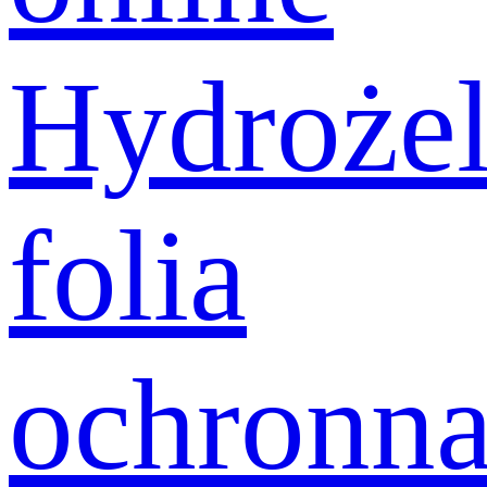
Hydroże
folia
ochronn