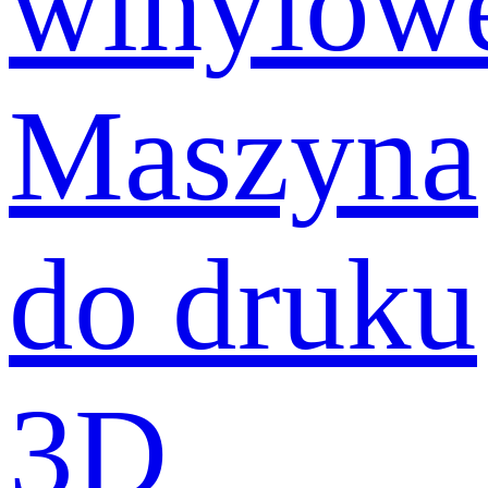
winylow
Maszyna
do druku
3D