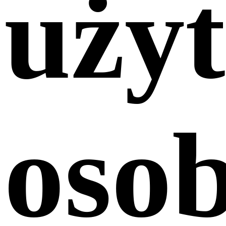
uży
osob