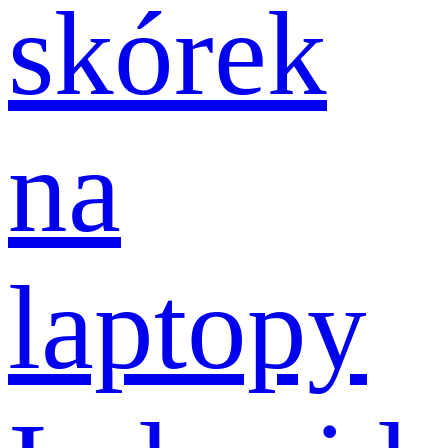
skórek
na
laptopy