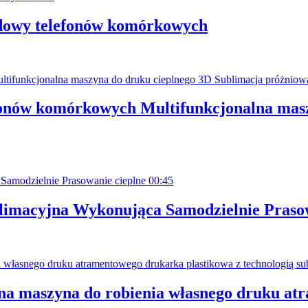
udowy telefonów komórkowych
onów komórkowych Multifunkcjonalna masz
00:45
imacyjna Wykonująca Samodzielnie Prasow
a maszyna do robienia własnego druku atr