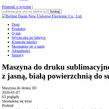
Poprosić o wycenę
|
Szukaj
Dom
Produkty
O nas
Wycieczka po fabryce
Kontrola jakości
Skontaktuj się z nami
Aktualności
Sprawy
Maszyna do druku sublimacyjneg
z jasną, białą powierzchnią do s
Maszyna do druku 3D
2026-01-07
63 poglądy
Skontaktuj się teraz
Podział