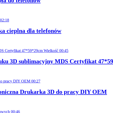
ła do telefonów
02:18
a cieplna dla telefonów
00:45
uku 3D sublimacyjny MDS Certyfikat 47*5
00:27
foniczna Drukarka 3D do pracy DIY OEM
00:46