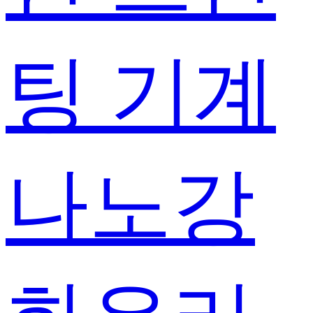
팅 기계
나노강