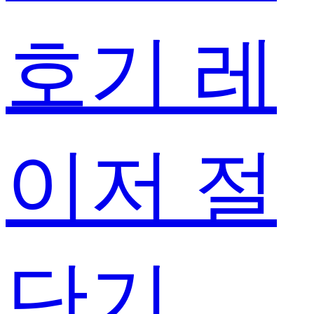
호기 레
이저 절
단기