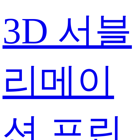
3D 서블
리메이
션 프린