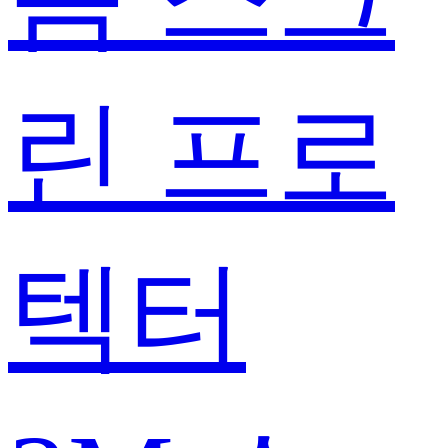
린 프로
텍터