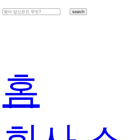
search
홈