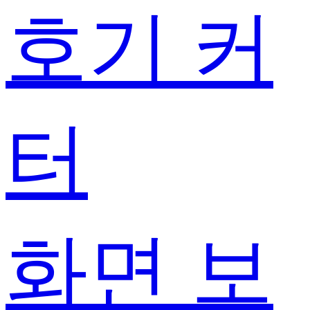
호기 커
터
화면 보