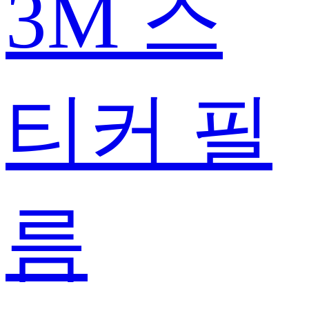
3M 스
티커 필
름