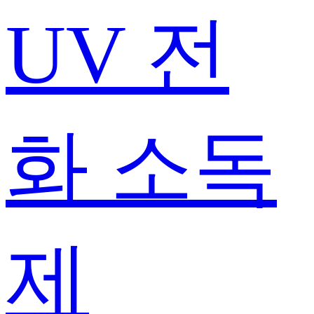
UV 전
화 소독
제