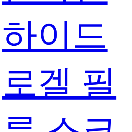
하이드
로겔 필
름 스크