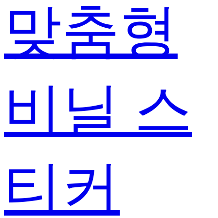
맞춤형
비닐 스
티커