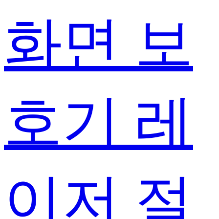
화면 보
호기 레
이저 절