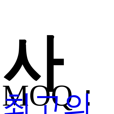
사
MOQ：
최고의