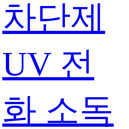
차단제
UV 전
화 소독