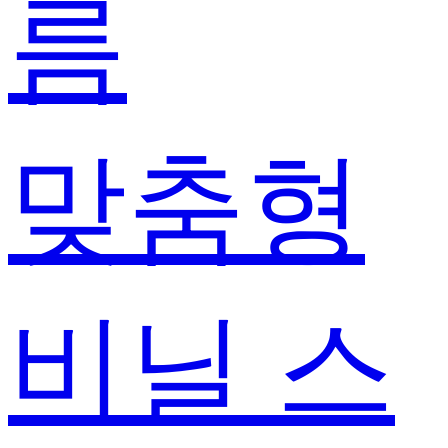
름
맞춤형
비닐 스