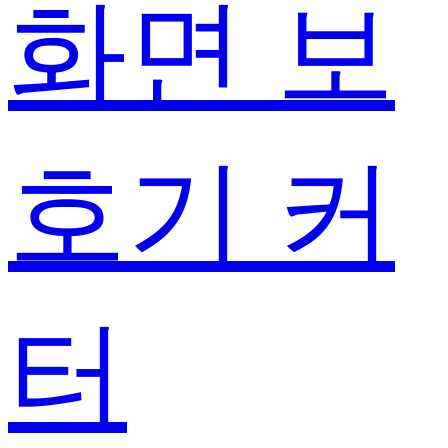
화면 보
호기 커
터