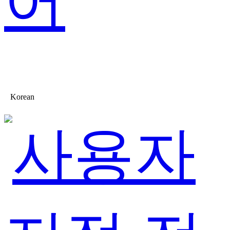
어
Korean