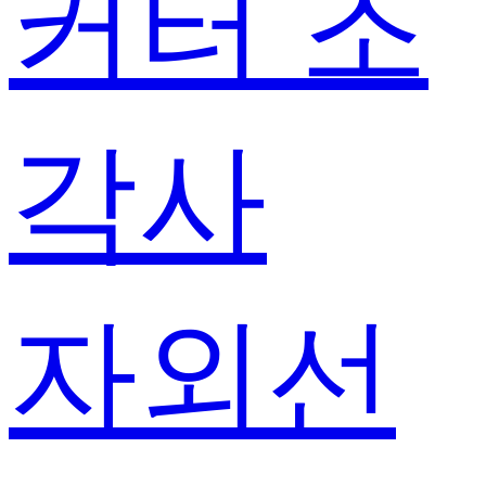
커터 조
각사
자외선