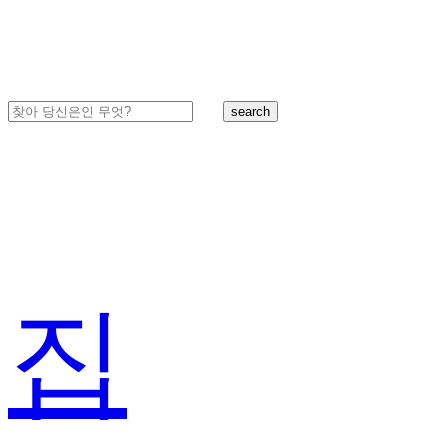
search
집