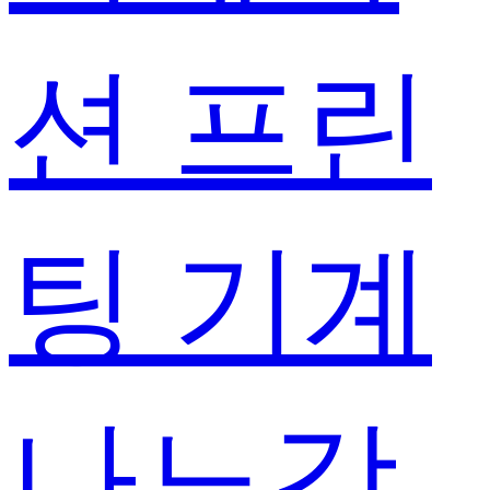
션 프린
팅 기계
나노강