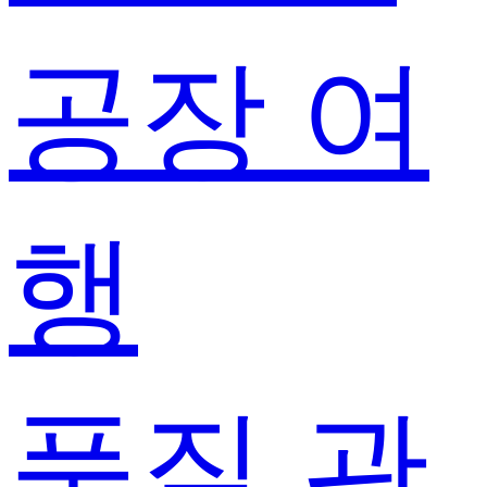
공장 여
행
품질 관