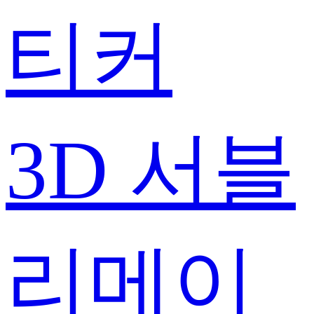
티커
3D 서블
리메이