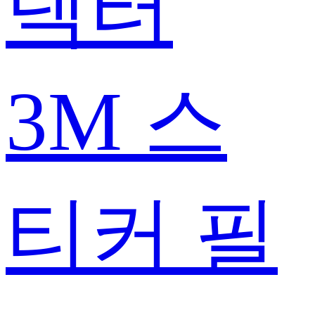
텍터
3M 스
티커 필