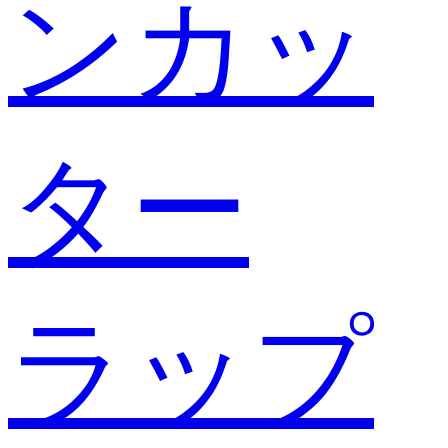
ンカッ
ター
ラップ