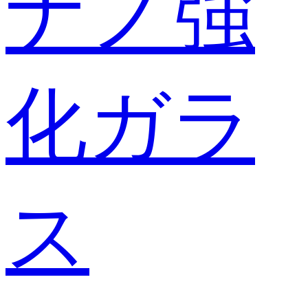
ナノ強
化ガラ
ス