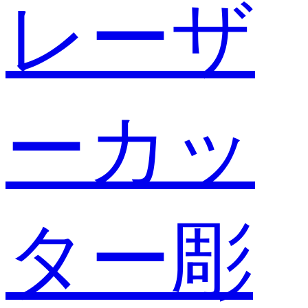
レーザ
ーカッ
ター彫