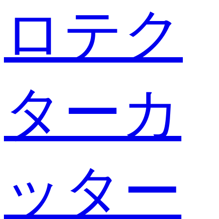
ロテク
ターカ
ッター