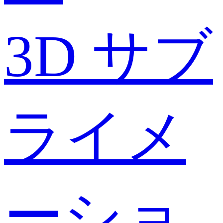
3D サブ
ライメ
ーショ