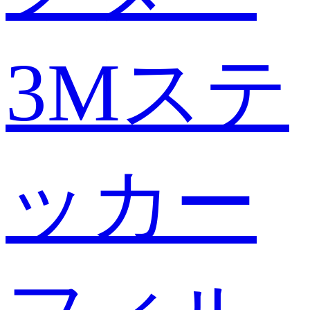
3Mステ
ッカー