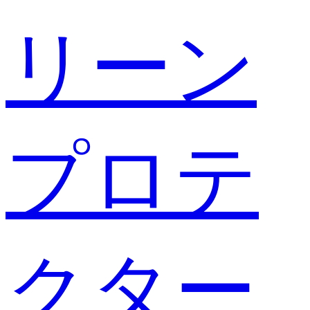
リーン
プロテ
クター