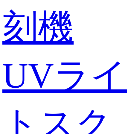
刻機
UVライ
トスク