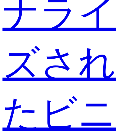
ナライ
ズされ
たビニ