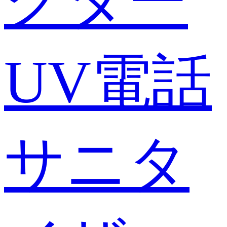
クター
UV電話
サニタ