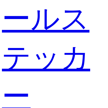
ールス
テッカ
ー