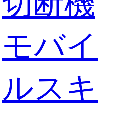
切断機
モバイ
ルスキ