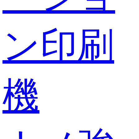
ン印刷
機