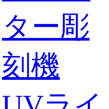
ター彫
刻機
UVライ