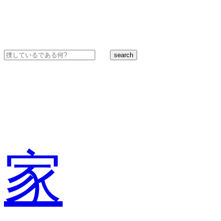
search
家