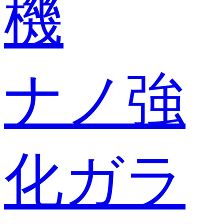
機
ナノ強
化ガラ