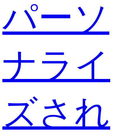
パーソ
ナライ
ズされ