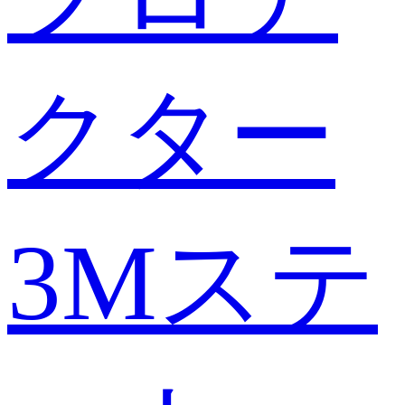
クター
3Mステ