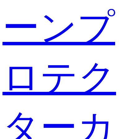
ーンプ
ロテク
ターカ