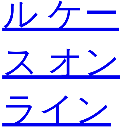
ル ケー
ス オン
ライン