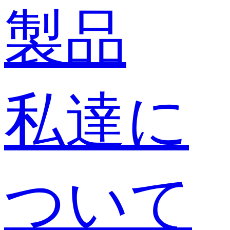
製品
私達に
ついて