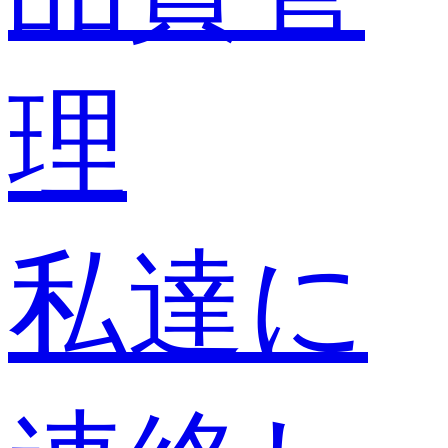
理
私達に