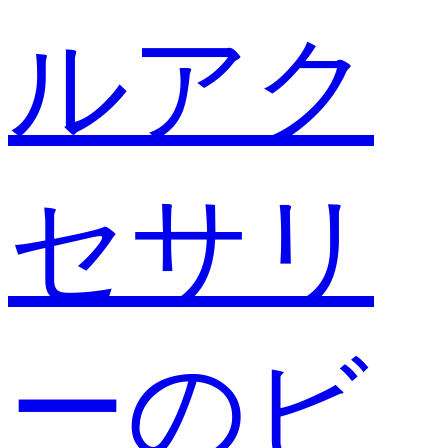
ルアク
セサリ
ーのビ