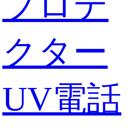
プロテ
クター
UV電話