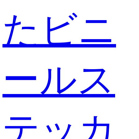
たビニ
ールス
テッカ