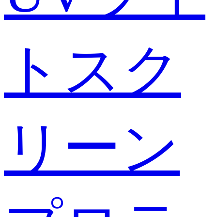
トスク
リーン