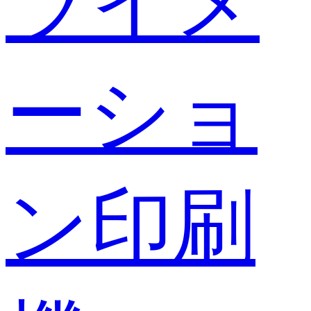
ライメ
ーショ
ン印刷