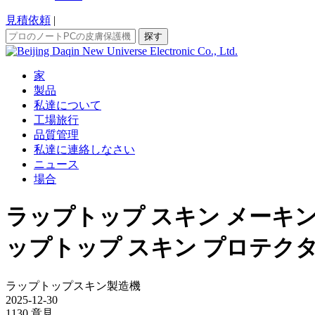
見積依頼
|
探す
家
製品
私達について
工場旅行
品質管理
私達に連絡しなさい
ニュース
場合
ラップトップ スキン メーキング
ップトップ スキン プロテク
ラップトップスキン製造機
2025-12-30
1130 意見