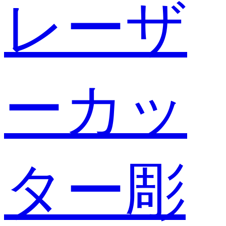
レーザ
ーカッ
ター彫