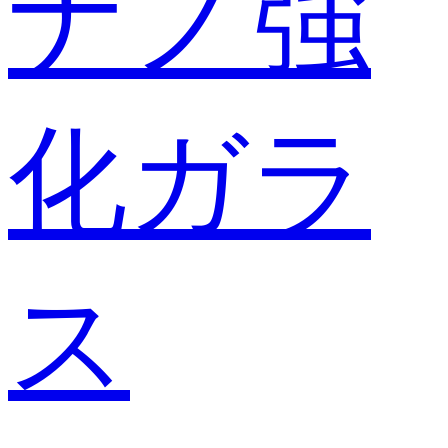
ナノ強
化ガラ
ス