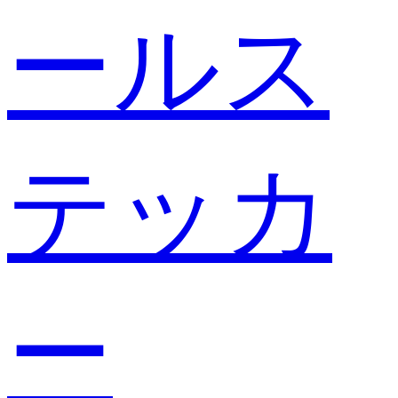
ールス
テッカ
ー