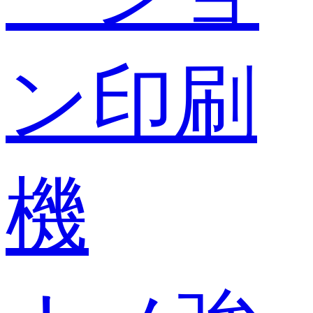
ン印刷
機