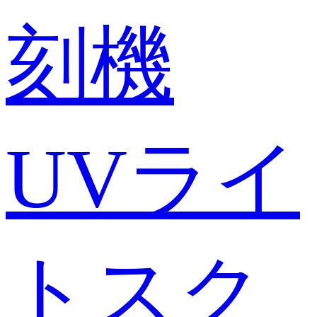
刻機
UVライ
トスク