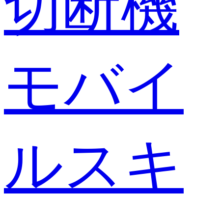
切断機
モバイ
ルスキ