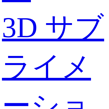
3D サブ
ライメ
ーショ