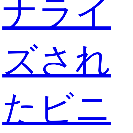
ナライ
ズされ
たビニ