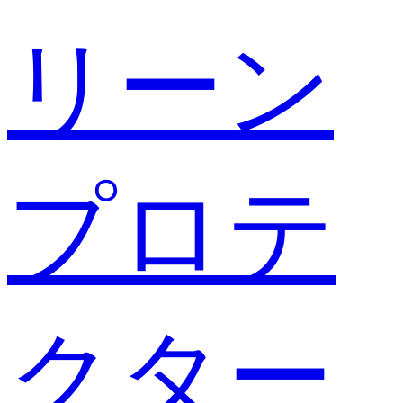
リーン
プロテ
クター