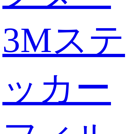
3Mステ
ッカー