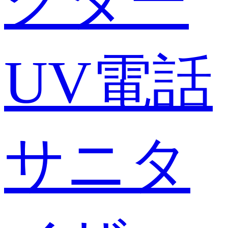
クター
UV電話
サニタ