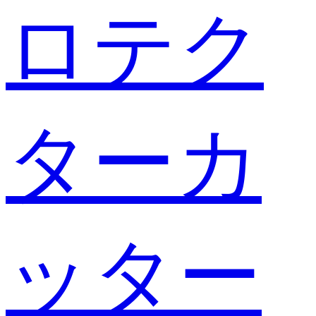
ロテク
ターカ
ッター