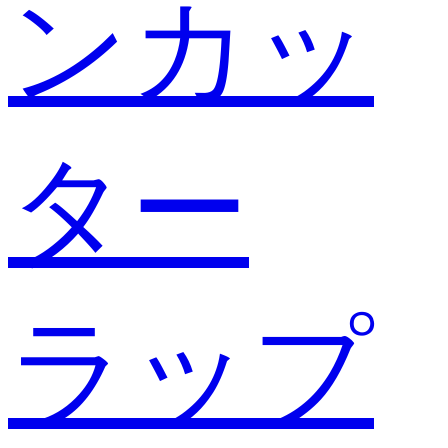
ンカッ
ター
ラップ