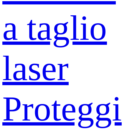
a taglio
laser
Proteggi