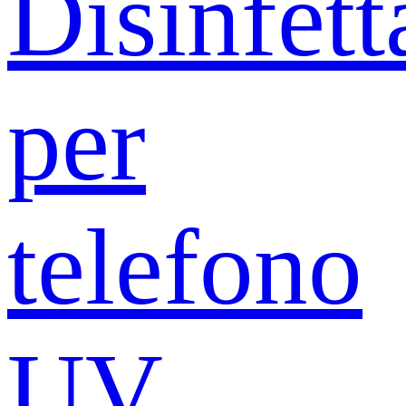
Disinfett
per
telefono
UV