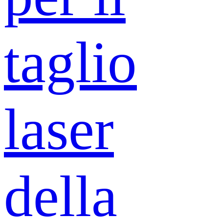
taglio
laser
della