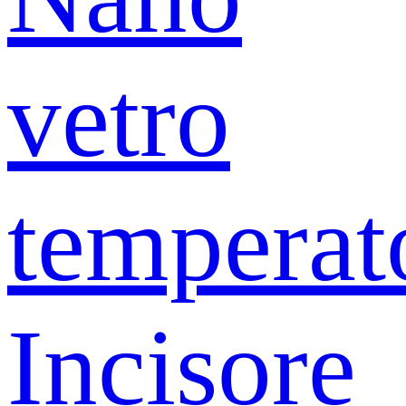
vetro
temperat
Incisore