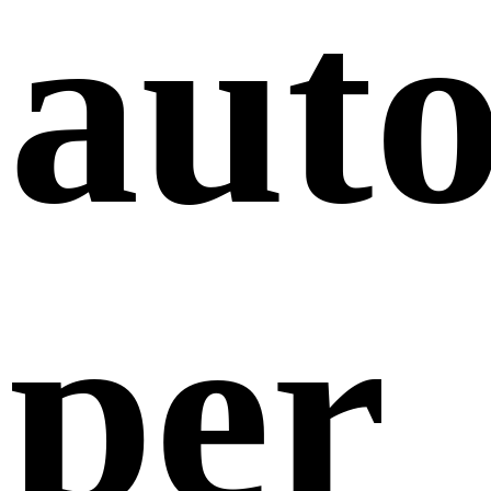
aut
per