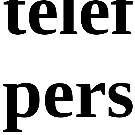
tele
pers