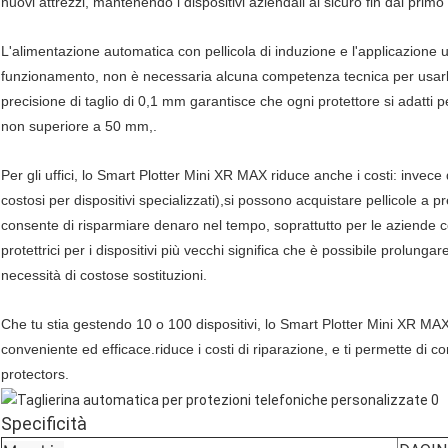
nuovi attrezzi, mantenendo i dispositivi aziendali al sicuro fin dal primo
L'alimentazione automatica con pellicola di induzione e l'applicazione us
funzionamento, non è necessaria alcuna competenza tecnica per usarlo.s
precisione di taglio di 0,1 mm garantisce che ogni protettore si adatt
non superiore a 50 mm,.
Per gli uffici, lo Smart Plotter Mini XR MAX riduce anche i costi: invece 
costosi per dispositivi specializzati),si possono acquistare pellicole a pr
consente di risparmiare denaro nel tempo, soprattutto per le aziende con 
protettrici per i dispositivi più vecchi significa che è possibile prolunga
necessità di costose sostituzioni.
Che tu stia gestendo 10 o 100 dispositivi, lo Smart Plotter Mini XR MAX 
conveniente ed efficace.riduce i costi di riparazione, e ti permette di co
protectors.
Specificità