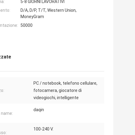
na:
5-8 GIORNI LAVORATIVI
ento:
D/A, D/P, T/T, Western Union,
MoneyGram
entazione:
50000
zzate
PC / notebook, telefono cellulare,
zo:
fotocamera, giocatore di
videogiochi, intelligente
daqin
 name:
100-240 V.
sso: