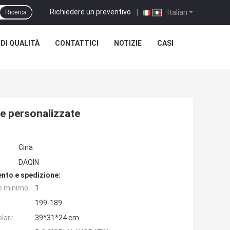
Richiedere un preventivo
|
Italian
Ricerca
DI QUALITÀ
CONTATTICI
NOTIZIE
CASI
he personalizzate
Cina
DAQIN
nto e spedizione:
e minimo:
1
199-189
lari:
39*31*24 cm