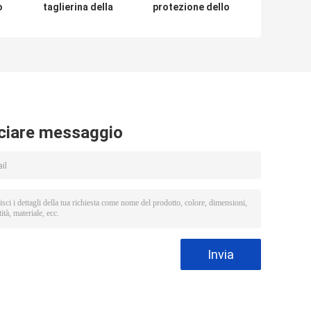
o
taglierina della
protezione dello
protezione dello
schermo della
pu
schermo del vinile
pellicola del
el
di 18CM che fa
telefono senza
ra
servizio della
fili di Daqin su
macchina
misura
ciare messaggio