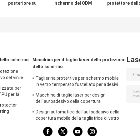
posteriore su
schermo del ODM
protettore dell
ordinazione pela
dell'OEM di Idskin
schermo
la taglierina del
per l'orologio
dell'idrogel di T
protettore dello
in film dell'idrog
schermo per il
dell'orologio ult
film dell'idrogel
49mm di Apple
dell'orologio ultra
38mm di Apple
Las
 dello schermo
Macchina per il taglio laser della protezione
dello schermo
protezione
o del vinile
Taglierina protettiva per schermo mobile
in vetro temperato fustellato per adesivi
lizzata per
protettivi 9HD
TPU per la
Macchina di taglio laser per design
dell'autoadesivo della copertura
rotector
posteriore mobile della protezione dello
tting
Design automatico dell'autoadesivo della
schermo 9HD
copertura mobile della tagliatrice di vetro
temperato Daqin 30KG