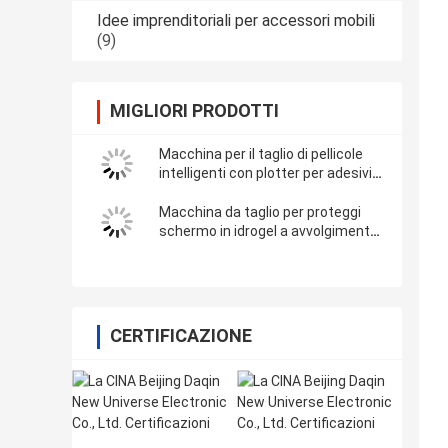
Idee imprenditoriali per accessori mobili
(9)
MIGLIORI PRODOTTI
Macchina per il taglio di pellicole
intelligenti con plotter per adesivi
in ​​vinile completamente
automatico con WiFi Bluetooth
Macchina da taglio per proteggi
schermo in idrogel a avvolgimento
completo per decalcomanie in
vinile 3M
CERTIFICAZIONE