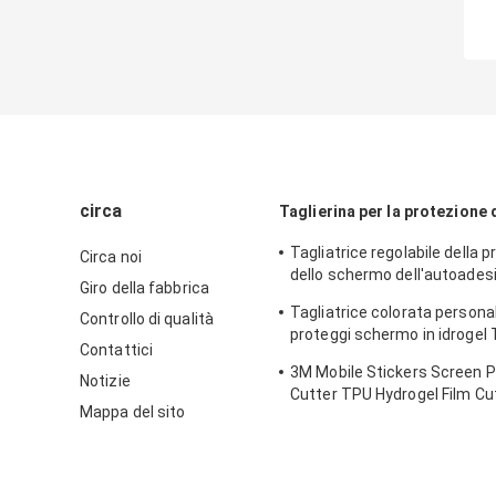
circa
Taglierina per la protezione
Tagliatrice regolabile della 
Circa noi
dello schermo dell'autoadesiv
Giro della fabbrica
di segretezza per IPhone
Tagliatrice colorata persona
Controllo di qualità
proteggi schermo in idrogel 
Contattici
stampa di adesivi
3M Mobile Stickers Screen P
Notizie
Cutter TPU Hydrogel Film Cu
Mappa del sito
Machine