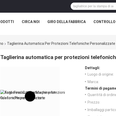
RODOTTI
CIRCA NOI
GIRO DELLA FABBRICA
CONTROLLO 
rmo
Taglierina Automatica Per Protezioni Telefoniche Personalizzate
Taglierina automatica per protezioni telefonic
Dettagli:
Luogo di origine:
Marca:
Termini di pagame
Quantità di ordin
Prezzo:
Imballaggi partico