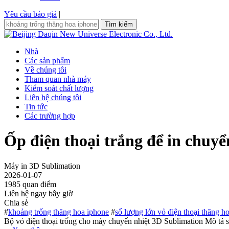
Yêu cầu báo giá
|
Tìm kiếm
Nhà
Các sản phẩm
Về chúng tôi
Tham quan nhà máy
Kiểm soát chất lượng
Liên hệ chúng tôi
Tin tức
Các trường hợp
Ốp điện thoại trắng để in chuyể
Máy in 3D Sublimation
2026-01-07
1985 quan điểm
Liên hệ ngay bây giờ
Chia sẻ
#
khoảng trống thăng hoa iphone
#
số lượng lớn vỏ điện thoại thăng h
Bộ vỏ điện thoại trống cho máy chuyển nhiệt 3D Sublimation Mô tả s