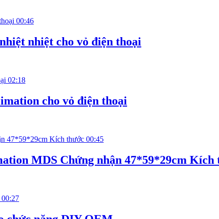
00:46
hiệt nhiệt cho vỏ điện thoại
02:18
mation cho vỏ điện thoại
00:45
imation MDS Chứng nhận 47*59*29cm Kích 
00:27
cho chức năng DIY OEM