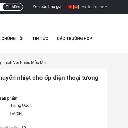
Yêu cầu báo giá
|
Vietnamese
Tìm kiếm
Ệ CHÚNG TÔI
TIN TỨC
CÁC TRƯỜNG HỢP
g Thích Với Nhiều Mẫu Mã
chuyển nhiệt cho ốp điện thoại tương
 sản phẩm:
Trung Quốc
DAQIN