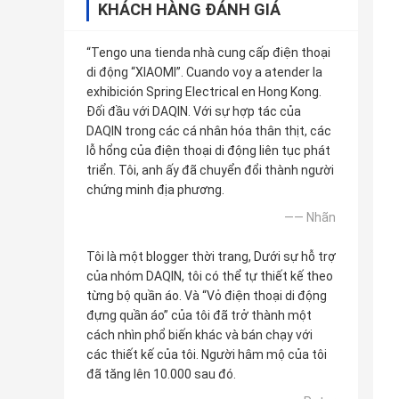
KHÁCH HÀNG ĐÁNH GIÁ
“Tengo una tienda nhà cung cấp điện thoại
di động “XIAOMI”. Cuando voy a atender la
exhibición Spring Electrical en Hong Kong.
Đối đầu với DAQIN. Với sự hợp tác của
DAQIN trong các cá nhân hóa thân thịt, các
lỗ hổng của điện thoại di động liên tục phát
triển. Tôi, anh ấy đã chuyển đổi thành người
chứng minh địa phương.
—— Nhãn
Tôi là một blogger thời trang, Dưới sự hỗ trợ
của nhóm DAQIN, tôi có thể tự thiết kế theo
từng bộ quần áo. Và “Vỏ điện thoại di động
đựng quần áo” của tôi đã trở thành một
cách nhìn phổ biến khác và bán chạy với
các thiết kế của tôi. Người hâm mộ của tôi
đã tăng lên 10.000 sau đó.