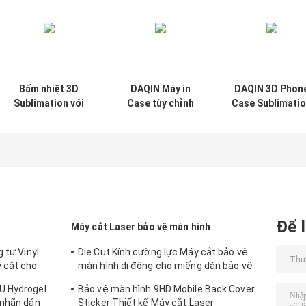
Bấm nhiệt 3D
DAQIN Máy in
DAQIN 3D Phon
Sublimation với
Case tùy chỉnh
Case Sublimati
thiết bị phổ quát
Ứng dụng
Printer.
Không cần thay
Universal Mold &
mốc cho iPhone
Batch Processing
Samsung Xiaomi
Huawei
Để l
Máy cắt Laser bảo vệ màn hình
 tư Vinyl
Die Cut Kính cường lực Máy cắt bảo vệ
 cắt cho
màn hình di động cho miếng dán bảo vệ
9HD
U Hydrogel
Bảo vệ màn hình 9HD Mobile Back Cover
 nhãn dán
Sticker Thiết kế Máy cắt Laser