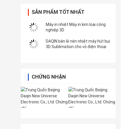
SẢN PHẨM TỐT NHẤT
Máy in nhiệt Máy in kim loại công
nghiệp 3D
DAQIN bán lẻ nén nhiệt máy hút bụi
3D Sublimation cho vỏ điện thoại
CHỨNG NHẬN