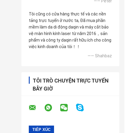
—— Peter
Tôi cũng có cửa hàng thực tế và các nền
tảng trực tuyến ở nước ta, Đã mua phần
mềm làm da di động daqin và máy cắt bảo
vệ màn hình kính laser từ năm 2016，sản
phẩm và công ty daqin rất hữu ích cho công
việc kinh doanh của tôi！！
—— Shahbaz
TÔI TRÒ CHUYỆN TRỰC TUYẾN
BÂY GIỜ