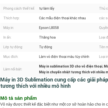
Phong cách thiết kế:
tự làm lấy
Thủ c
Thích hợp:
Các mẫu điện thoại khác nhau
các s
Máy in:
Epson L8058
Quyền
In ấn:
Thăng hoa
Loại đ
Lớp tự động:
Tự động
Tên m
Mục đích:
Làm vỏ điện thoại màu tùy chỉnh
Loại i
Máy in sublimation 3D cho vỏ điện thoại
,
Má
Làm nổi bật:
Máy in chuyển nhiệt tương thích với nhiều
Máy in 3D Sublimation cung cấp các giải pháp
tương thích với nhiều mô hình
Mô tả sản phẩm
Vỏ này được thiết kế đặc biệt như một cơ sở hoàn hảo cho in 