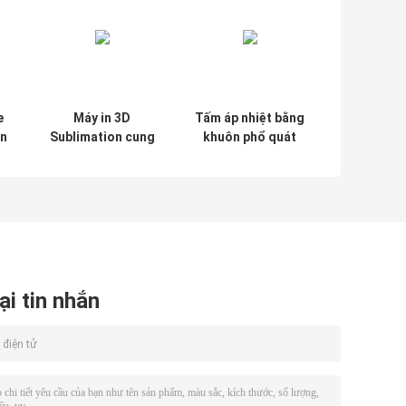
e
Máy in 3D
Tấm áp nhiệt bằng
on
Sublimation cung
khuôn phổ quát
cấp quy trình in
chuyển nhiệt
chính xác cho
thiết kế vỏ điện
thoại và độ rõ
ràng cao
ại tin nhắn