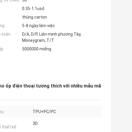
 tối thiểu:
50
0.35-1.1usd
thùng carton
ng:
5-8 ngày làm việc
 toán:
D/A, D/P, Liên minh phương Tây,
Moneygram, T/T.
ấp:
5000000 miếng
cho ốp điện thoại tương thích với nhiều mẫu mã
ệu:
TPU+PC/PC
3D
 thiết kế: