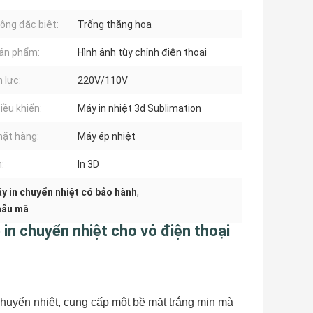
ông đặc biệt:
Trống thăng hoa
ản phẩm:
Hình ảnh tùy chỉnh điện thoại
 lực:
220V/110V
iều khiển:
Máy in nhiệt 3d Sublimation
ặt hàng:
Máy ép nhiệt
n:
In 3D
y in chuyển nhiệt có bảo hành
,
 mẫu mã
 in chuyển nhiệt cho vỏ điện thoại
chuyển nhiệt, cung cấp một bề mặt trắng mịn mà