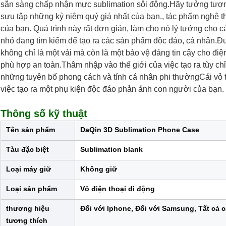
sẵn sàng chấp nhận mực sublimation sôi động.Hãy tưởng tượng
sưu tập những kỷ niệm quý giá nhất của bạn., tác phẩm nghệ t
của bạn. Quá trình này rất đơn giản, làm cho nó lý tưởng cho 
nhỏ đang tìm kiếm để tạo ra các sản phẩm độc đáo, cá nhân.Đư
không chỉ là một vải mà còn là một bảo vệ đáng tin cậy cho điệ
phù hợp an toàn.Thâm nhập vào thế giới của việc tạo ra tùy ch
những tuyên bố phong cách và tính cá nhân phi thườngCái vỏ 
việc tạo ra một phụ kiện độc đáo phản ánh con người của bạn.
Thông số kỹ thuật
Tên sản phẩm
DaQin 3D Sublimation Phone Case
Tàu đặc biệt
Sublimation blank
Loại máy giữ
Không giữ
Loại sản phẩm
Vỏ điện thoại di động
thương hiệu
Đối với Iphone, Đối với Samsung, Tất cả 
tương thích