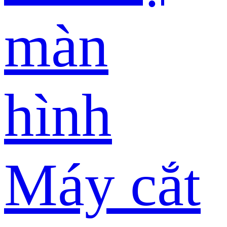
màn
hình
Máy cắt