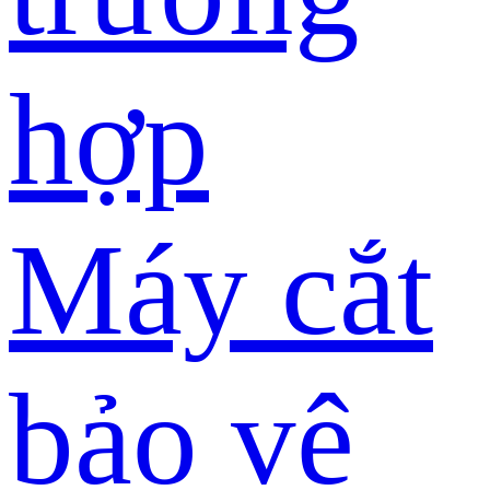
hợp
Máy cắt
bảo vệ