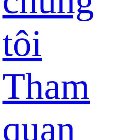
chúng
tôi
Tham
quan