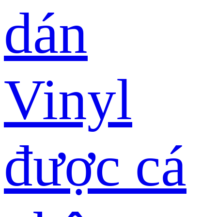
dán
Vinyl
được cá