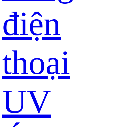
điện
thoại
UV