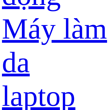
Máy làm
da
laptop