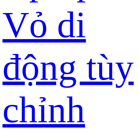
Vỏ di
động tùy
chỉnh