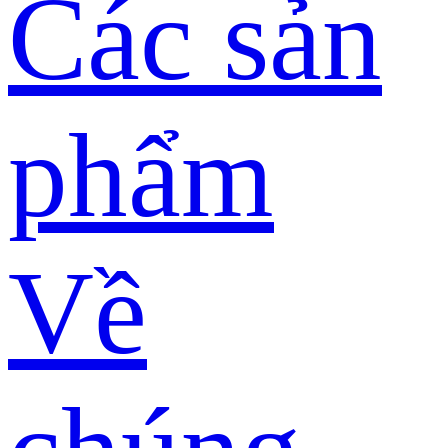
Các sản
phẩm
Về