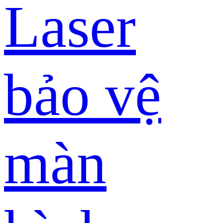
Laser
bảo vệ
màn