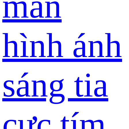
màn
hình ánh
sáng tia
cực tím