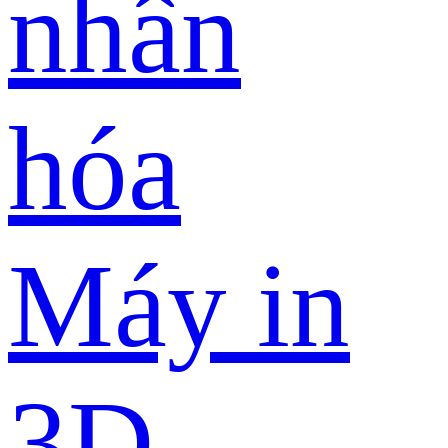
nhân
hóa
Máy in
3D