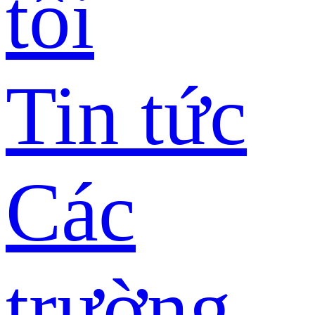
tôi
Tin tức
Các
trường