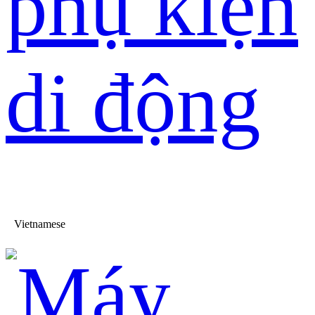
phụ kiện
di động
Vietnamese