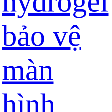
hydrogel
bảo vệ
màn
hình