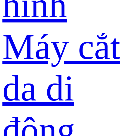
hình
Máy cắt
da di
động