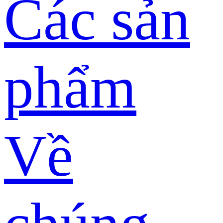
Các sản
phẩm
Về