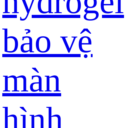
hydrogel
bảo vệ
màn
hình