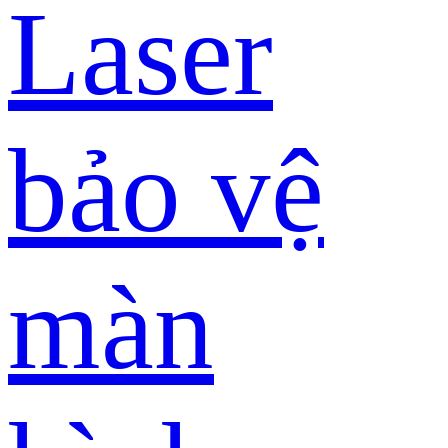
Laser
bảo vệ
màn