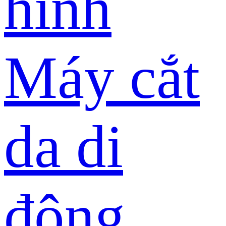
hình
Máy cắt
da di
động