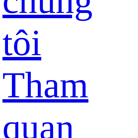
chúng
tôi
Tham
quan