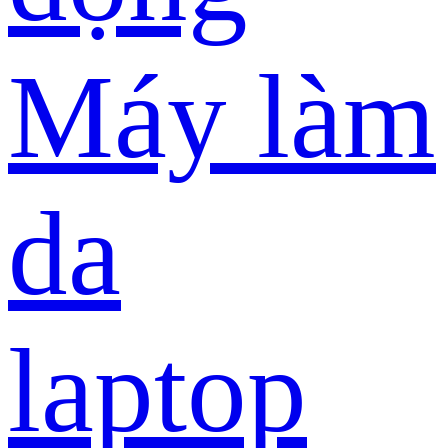
Máy làm
da
laptop