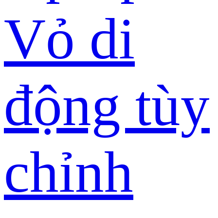
Vỏ di
động tùy
chỉnh