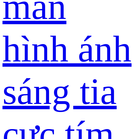
màn
hình ánh
sáng tia
cực tím