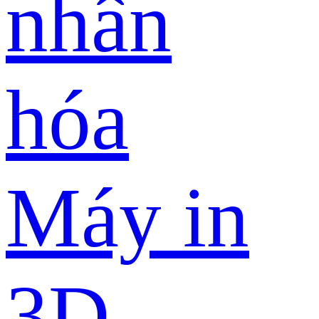
nhân
hóa
Máy in
3D