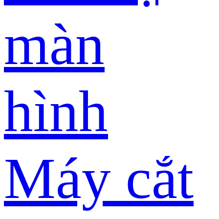
màn
hình
Máy cắt