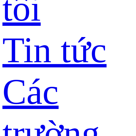
tôi
Tin tức
Các
trường