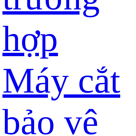
hợp
Máy cắt
bảo vệ