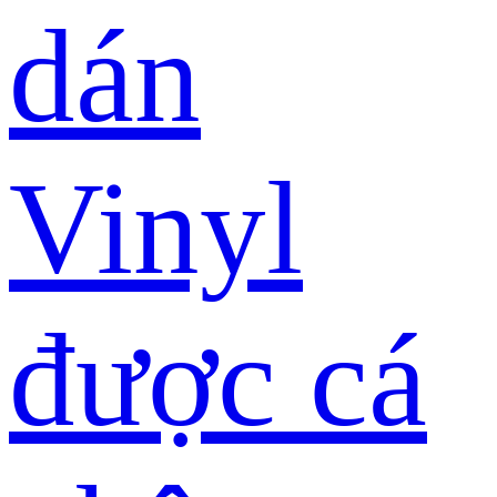
dán
Vinyl
được cá