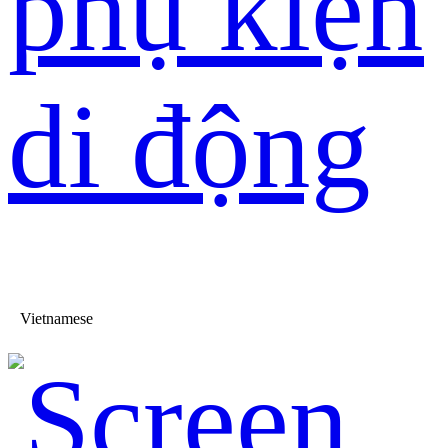
phụ kiện
di động
Vietnamese