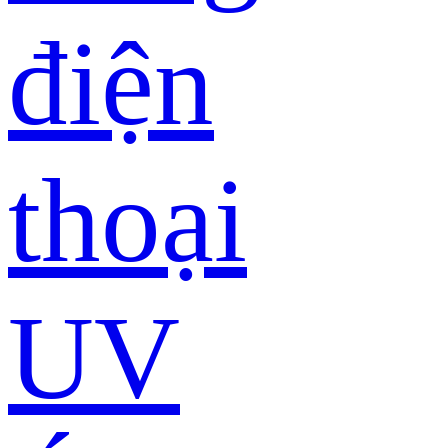
điện
thoại
UV