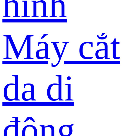
hình
Máy cắt
da di
động