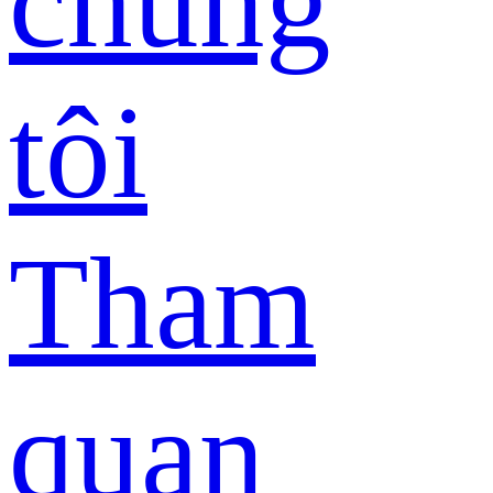
chúng
tôi
Tham
quan