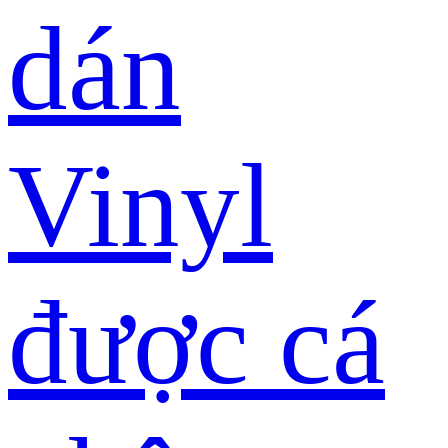
dán
Vinyl
được cá