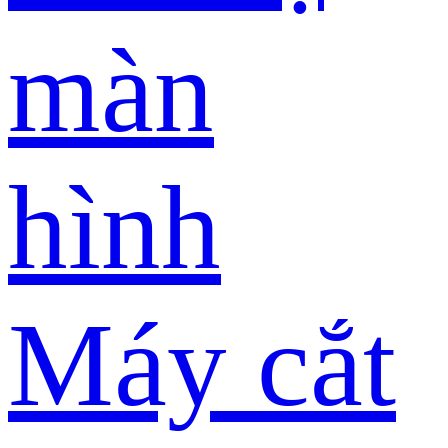
màn
hình
Máy cắt