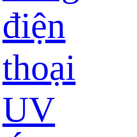
điện
thoại
UV