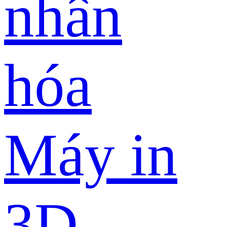
nhân
hóa
Máy in
3D