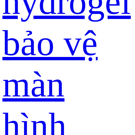
hydrogel
bảo vệ
màn
hình