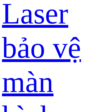
Laser
bảo vệ
màn