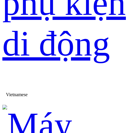
phụ kiện
di động
Vietnamese