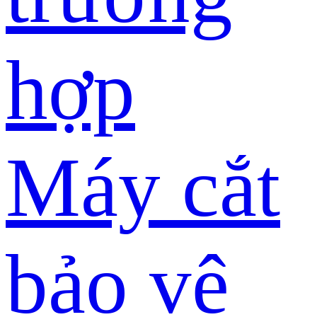
hợp
Máy cắt
bảo vệ