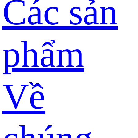
Các sản
phẩm
Về