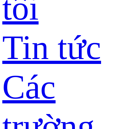
tôi
Tin tức
Các
trường