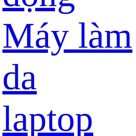
Máy làm
da
laptop