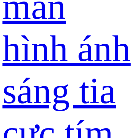
màn
hình ánh
sáng tia
cực tím