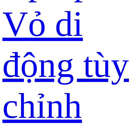
Vỏ di
động tùy
chỉnh