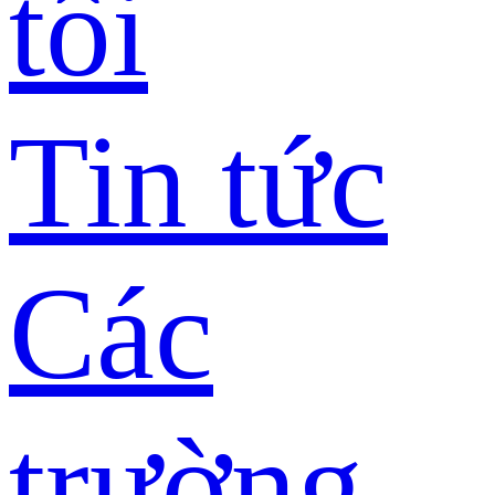
tôi
Tin tức
Các
trường