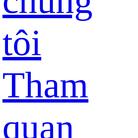
chúng
tôi
Tham
quan