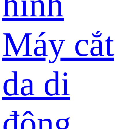
hình
Máy cắt
da di
động