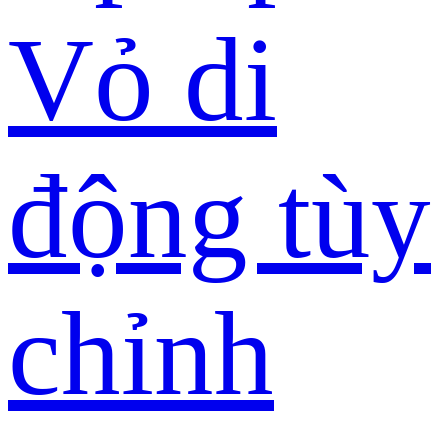
Vỏ di
động tùy
chỉnh