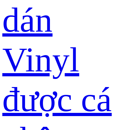
dán
Vinyl
được cá