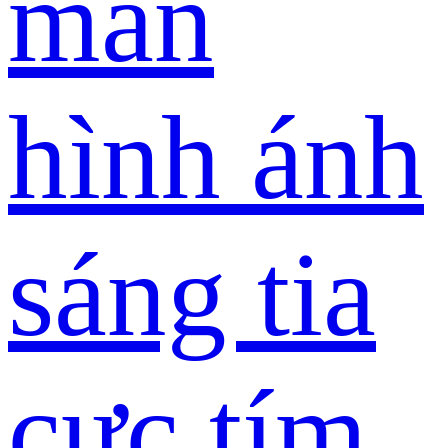
màn
hình ánh
sáng tia
cực tím