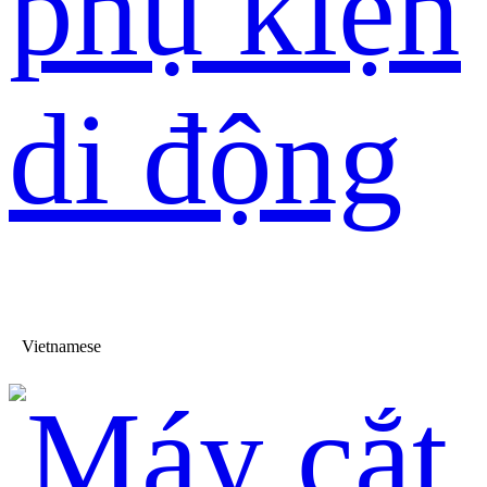
phụ kiện
di động
Vietnamese