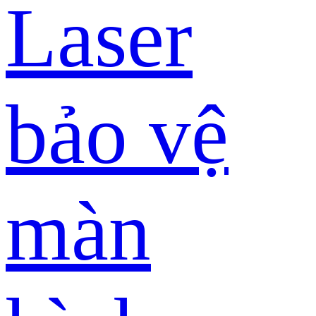
Laser
bảo vệ
màn