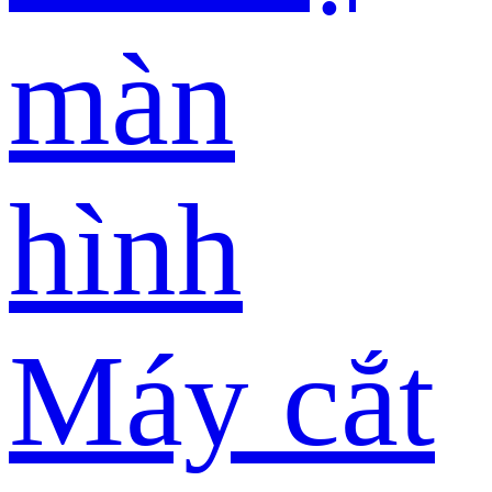
màn
hình
Máy cắt