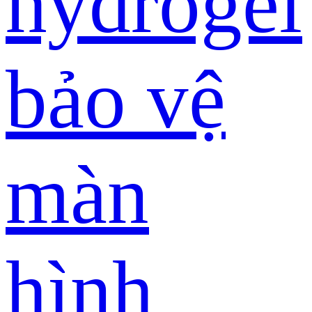
hydrogel
bảo vệ
màn
hình