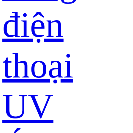
điện
thoại
UV