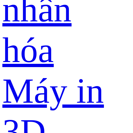
nhân
hóa
Máy in
3D