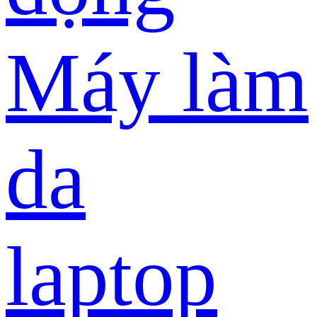
Máy làm
da
laptop