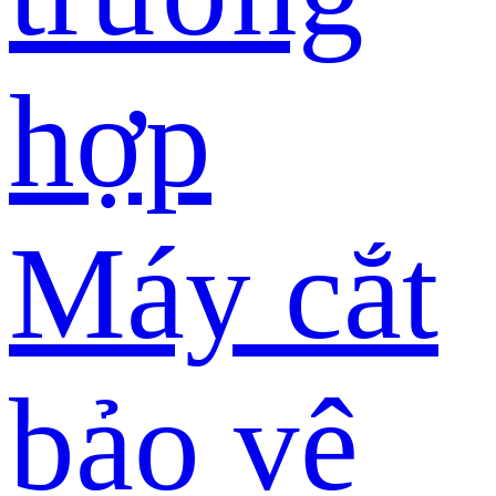
hợp
Máy cắt
bảo vệ