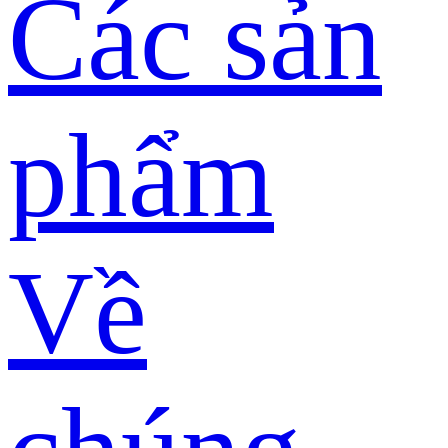
Các sản
phẩm
Về