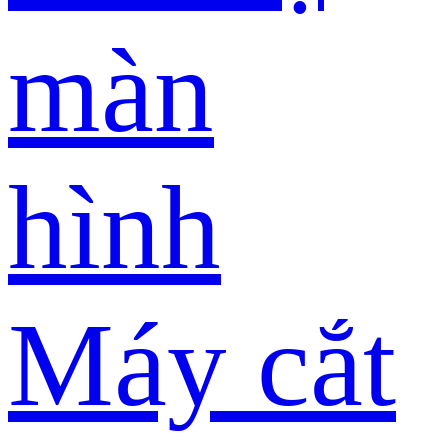
màn
hình
Máy cắt