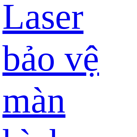
Laser
bảo vệ
màn