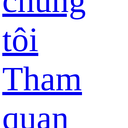
chúng
tôi
Tham
quan