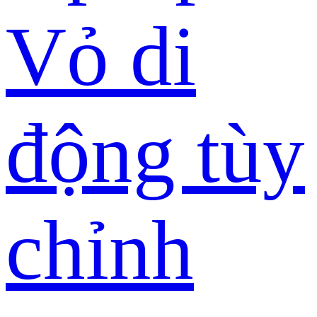
Vỏ di
động tùy
chỉnh