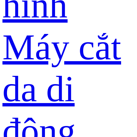
hình
Máy cắt
da di
động