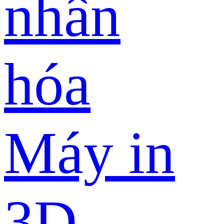
nhân
hóa
Máy in
3D