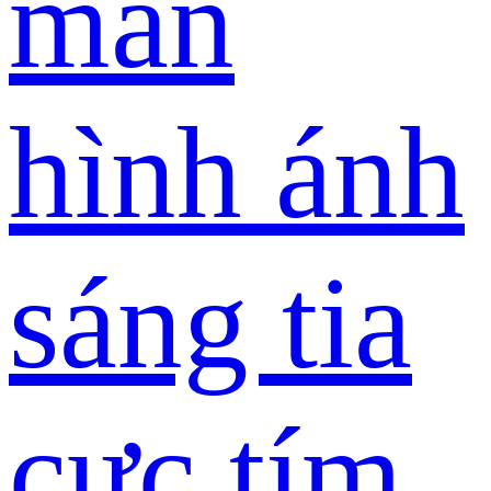
màn
hình ánh
sáng tia
cực tím