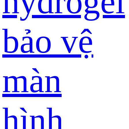
hydrogel
bảo vệ
màn
hình