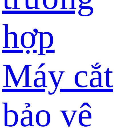
hợp
Máy cắt
bảo vệ