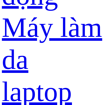
Máy làm
da
laptop