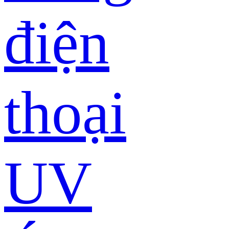
điện
thoại
UV