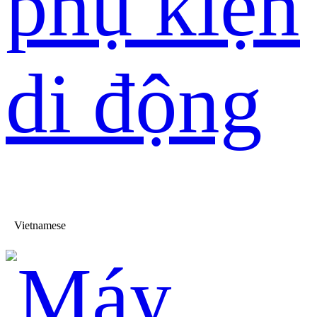
phụ kiện
di động
Vietnamese