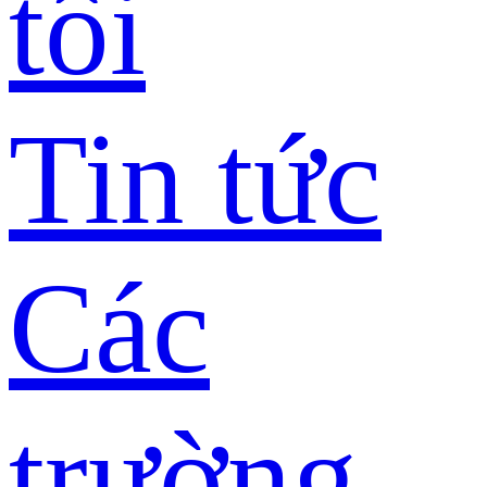
tôi
Tin tức
Các
trường