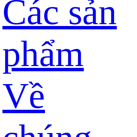
Các sản
phẩm
Về