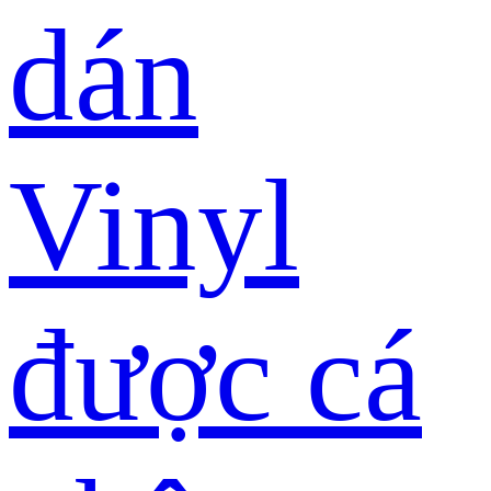
dán
Vinyl
được cá