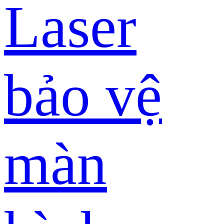
Laser
bảo vệ
màn