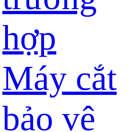
hợp
Máy cắt
bảo vệ