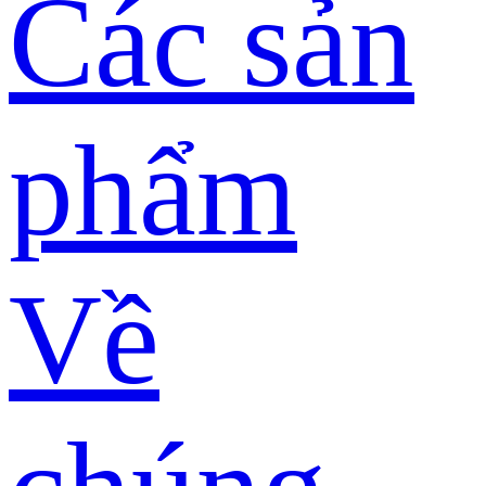
Các sản
phẩm
Về