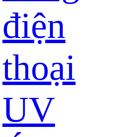
điện
thoại
UV