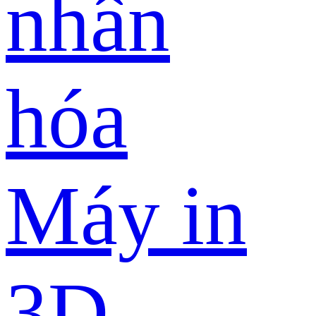
nhân
hóa
Máy in
3D