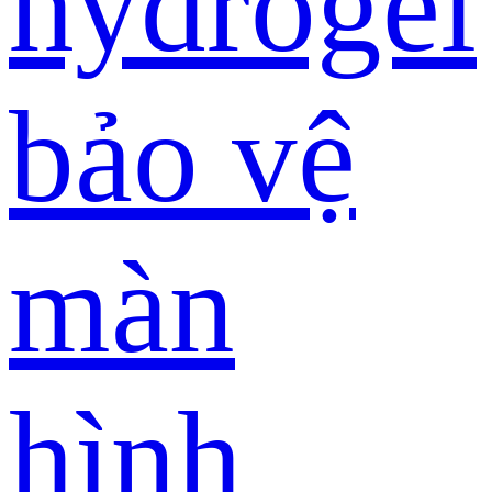
hydrogel
bảo vệ
màn
hình