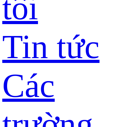
tôi
Tin tức
Các
trường