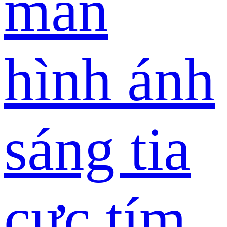
màn
hình ánh
sáng tia
cực tím