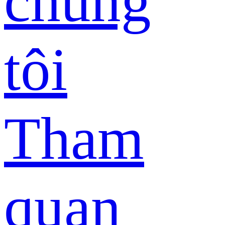
chúng
tôi
Tham
quan