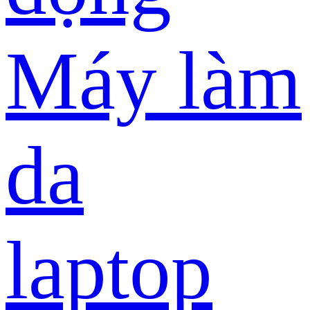
Máy làm
da
laptop