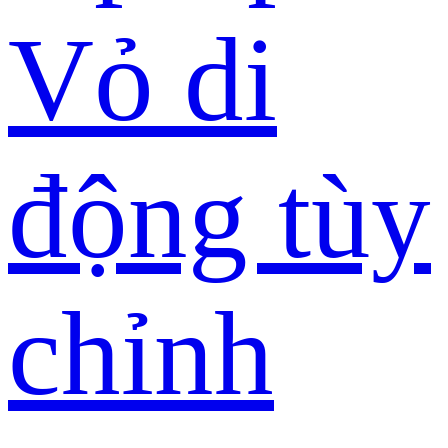
Vỏ di
động tùy
chỉnh