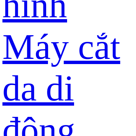
hình
Máy cắt
da di
động