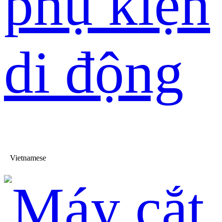
phụ kiện
di động
Vietnamese