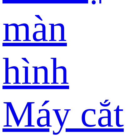
màn
hình
Máy cắt