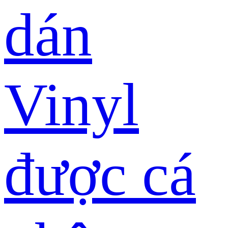
dán
Vinyl
được cá