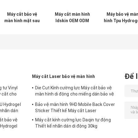
Máy cắt bảo vệ
Máy cắt màn hình
Máy bảo vệ mà
màn hình mặt sau
Idskin OEM ODM
hình Tpu Hydrog
tùy chỉnh cho
cho đồng hồ
trong Apple
Apple Watch Ultra
Watch Ultra
38mm Hydrogel
49mm Hydroge
Film
Film
Để l
Máy cắt Laser bảo vệ màn hình
 tư Vinyl
Die Cut Kính cường lực Máy cắt bảo vệ
 cắt cho
màn hình di động cho miếng dán bảo vệ
9HD
U Hydrogel
Bảo vệ màn hình 9HD Mobile Back Cover
 nhãn dán
Sticker Thiết kế Máy cắt Laser
ắt bảo vệ
Máy cắt kính cường lực Daqin tự động
Hydrogel
Thiết kế nhãn dán di động 30kg