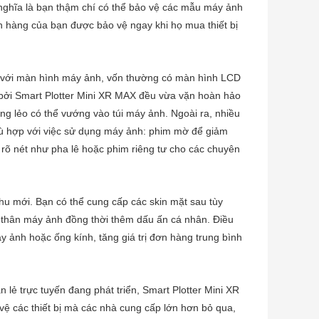
 nghĩa là bạn thậm chí có thể bảo vệ các mẫu máy ảnh
h hàng của bạn được bảo vệ ngay khi họ mua thiết bị
i với màn hình máy ảnh, vốn thường có màn hình LCD
 bởi Smart Plotter Mini XR MAX đều vừa vặn hoàn hảo
g lẻo có thể vướng vào túi máy ảnh. Ngoài ra, nhiều
ù hợp với việc sử dụng máy ảnh: phim mờ để giảm
rõ nét như pha lê hoặc phim riêng tư cho các chuyên
u mới. Bạn có thể cung cấp các skin mặt sau tùy
ệ thân máy ảnh đồng thời thêm dấu ấn cá nhân. Điều
ảnh hoặc ống kính, tăng giá trị đơn hàng trung bình
ẻ trực tuyến đang phát triển, Smart Plotter Mini XR
ệ các thiết bị mà các nhà cung cấp lớn hơn bỏ qua,