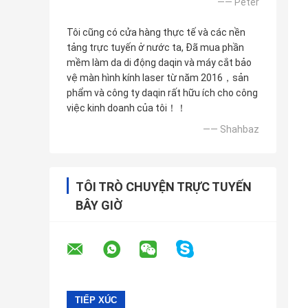
—— Peter
Tôi cũng có cửa hàng thực tế và các nền
tảng trực tuyến ở nước ta, Đã mua phần
mềm làm da di động daqin và máy cắt bảo
vệ màn hình kính laser từ năm 2016，sản
phẩm và công ty daqin rất hữu ích cho công
việc kinh doanh của tôi！！
—— Shahbaz
TÔI TRÒ CHUYỆN TRỰC TUYẾN
BÂY GIỜ