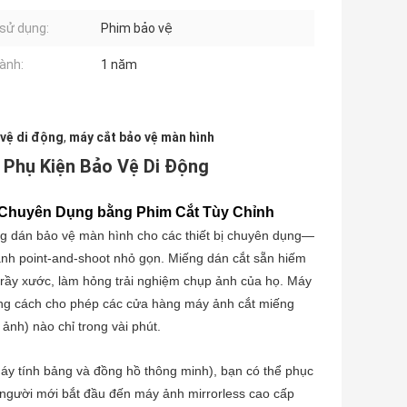
sử dụng:
Phim bảo vệ
ành:
1 năm
 vệ di động
,
máy cắt bảo vệ màn hình
Phụ Kiện Bảo Vệ Di Động
 Chuyên Dụng bằng Phim Cắt Tùy Chỉnh
g dán bảo vệ màn hình cho các thiết bị chuyên dụng—
h point-and-shoot nhỏ gọn. Miếng dán cắt sẵn hiếm
 trầy xước, làm hỏng trải nghiệm chụp ảnh của họ. Máy
ằng cách cho phép các cửa hàng máy ảnh cắt miếng
nh) nào chỉ trong vài phút.
máy tính bảng và đồng hồ thông minh), bạn có thể phục
người mới bắt đầu đến máy ảnh mirrorless cao cấp