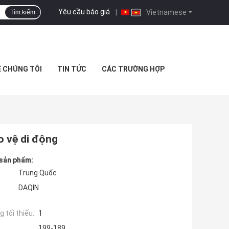
Yêu cầu báo giá
|
Vietnamese
Tìm kiếm
Ệ CHÚNG TÔI
TIN TỨC
CÁC TRƯỜNG HỢP
o vệ di động
 sản phẩm:
Trung Quốc
DAQIN
 tối thiểu:
1
199-189