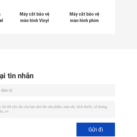
n
Máy cắt bảo vệ
Máy cắt bảo vệ
el
màn hình Vinyl
màn hình phim
18CM Dịch vụ máy
điện thoại không
làm da di động
dây Daqin Tùy
l
chỉnh
ại tin nhắn