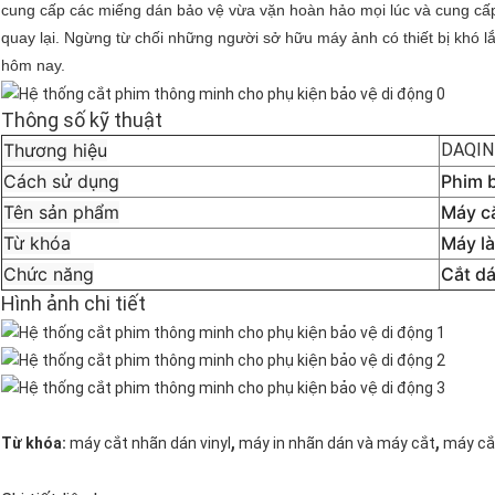
cung cấp các miếng dán bảo vệ vừa vặn hoàn hảo mọi lúc và cung c
quay lại. Ngừng từ chối những người sở hữu máy ảnh có thiết bị khó 
hôm nay.
Thông số kỹ thuật
Thương hiệu
DAQIN
Cách sử dụng
Phim 
Tên sản phẩm
Máy c
Từ khóa
Máy là
Chức năng
Cắt dá
Hình ảnh chi tiết
,
,
Từ khóa:
máy cắt nhãn dán vinyl
máy in nhãn dán và máy cắt
máy cắ