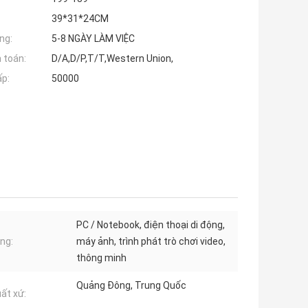
39*31*24CM
ng:
5-8 NGÀY LÀM VIỆC
 toán:
D/A,D/P,T/T,Western Union,
ấp:
50000
PC / Notebook, điện thoại di động,
ng:
máy ảnh, trình phát trò chơi video,
thông minh
Quảng Đông, Trung Quốc
uất xứ: