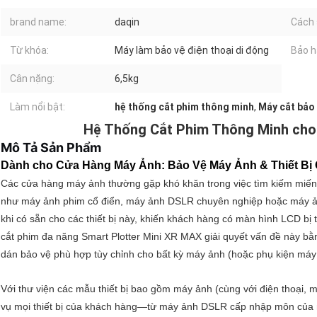
brand name:
daqin
Cách 
Từ khóa:
Máy làm bảo vệ điện thoại di động
Bảo h
Cân nặng:
6,5kg
Làm nổi bật:
hệ thống cắt phim thông minh
,
Máy cắt bảo
Hệ Thống Cắt Phim Thông Minh cho 
Mô Tả Sản Phẩm
Dành cho Cửa Hàng Máy Ảnh: Bảo Vệ Máy Ảnh & Thiết Bị
Các cửa hàng máy ảnh thường gặp khó khăn trong việc tìm kiếm miến
như máy ảnh phim cổ điển, máy ảnh DSLR chuyên nghiệp hoặc máy ản
khi có sẵn cho các thiết bị này, khiến khách hàng có màn hình LCD bị
cắt phim đa năng Smart Plotter Mini XR MAX giải quyết vấn đề này b
dán bảo vệ phù hợp tùy chỉnh cho bất kỳ máy ảnh (hoặc phụ kiện máy ả
Với thư viện các mẫu thiết bị bao gồm máy ảnh (cùng với điện thoại, 
vụ mọi thiết bị của khách hàng—từ máy ảnh DSLR cấp nhập môn của 