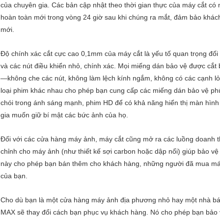
của chuyên gia. Các bản cập nhật theo thời gian thực của máy cắt có
hoàn toàn mới trong vòng 24 giờ sau khi chúng ra mắt, đảm bảo khác
mới.
Độ chính xác cắt cực cao 0,1mm của máy cắt là yếu tố quan trọng đố
và các nút điều khiển nhỏ, chính xác. Mọi miếng dán bảo vệ được cắt
—không che các nút, không làm lệch kính ngắm, không có các cạnh lỏn
loại phim khác nhau cho phép bạn cung cấp các miếng dán bảo vệ ph
chói trong ánh sáng mạnh, phim HD để có khả năng hiển thị màn hình 
gia muốn giữ bí mật các bức ảnh của họ.
Đối với các cửa hàng máy ảnh, máy cắt cũng mở ra các luồng doanh th
chỉnh cho máy ảnh (như thiết kế sợi carbon hoặc dập nổi) giúp bảo v
này cho phép bạn bán thêm cho khách hàng, những người đã mua máy 
của bạn.
Cho dù bạn là một cửa hàng máy ảnh địa phương nhỏ hay một nhà bán l
MAX sẽ thay đổi cách bạn phục vụ khách hàng. Nó cho phép bạn bảo v