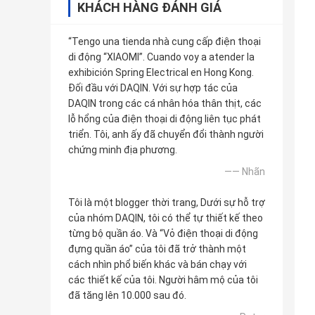
KHÁCH HÀNG ĐÁNH GIÁ
“Tengo una tienda nhà cung cấp điện thoại
di động “XIAOMI”. Cuando voy a atender la
exhibición Spring Electrical en Hong Kong.
Đối đầu với DAQIN. Với sự hợp tác của
DAQIN trong các cá nhân hóa thân thịt, các
lỗ hổng của điện thoại di động liên tục phát
triển. Tôi, anh ấy đã chuyển đổi thành người
chứng minh địa phương.
—— Nhãn
Tôi là một blogger thời trang, Dưới sự hỗ trợ
của nhóm DAQIN, tôi có thể tự thiết kế theo
từng bộ quần áo. Và “Vỏ điện thoại di động
đựng quần áo” của tôi đã trở thành một
cách nhìn phổ biến khác và bán chạy với
các thiết kế của tôi. Người hâm mộ của tôi
đã tăng lên 10.000 sau đó.