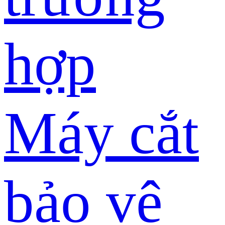
hợp
Máy cắt
bảo vệ