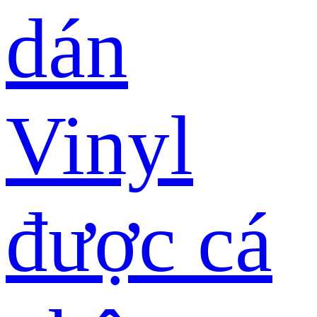
dán
Vinyl
được cá