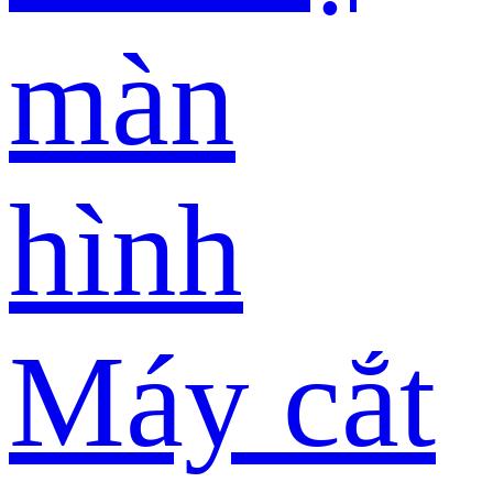
màn
hình
Máy cắt