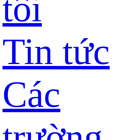
tôi
Tin tức
Các
trường