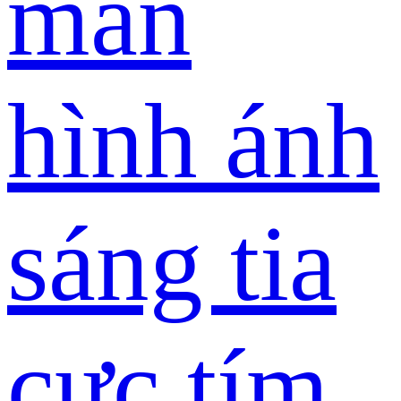
màn
hình ánh
sáng tia
cực tím