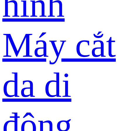
hình
Máy cắt
da di
động