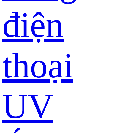
điện
thoại
UV