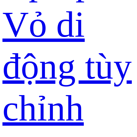
Vỏ di
động tùy
chỉnh