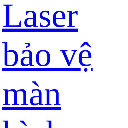
Laser
bảo vệ
màn