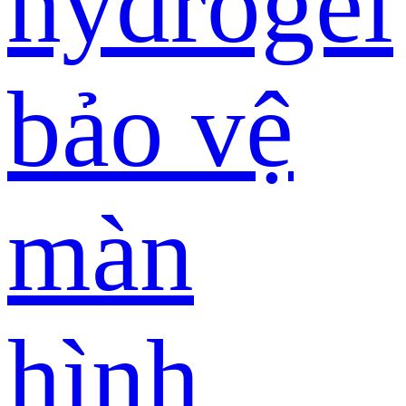
hydrogel
bảo vệ
màn
hình