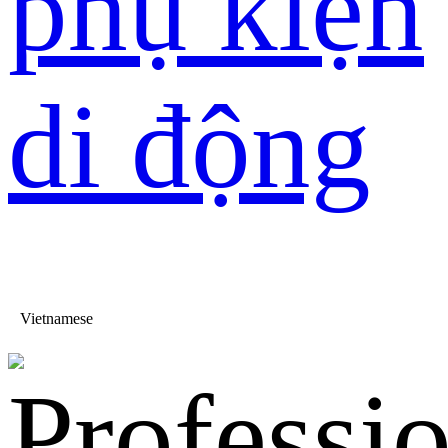
phụ kiện
di động
Vietnamese