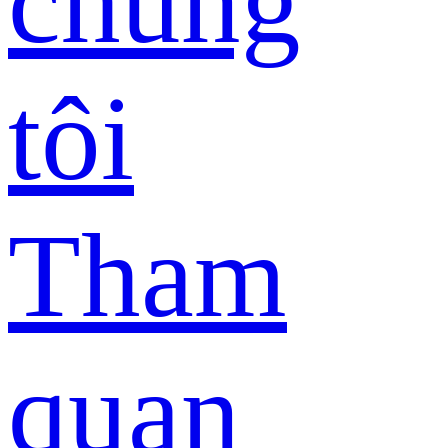
chúng
tôi
Tham
quan