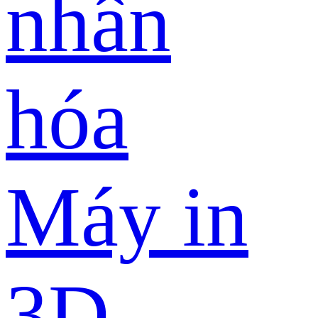
nhân
hóa
Máy in
3D