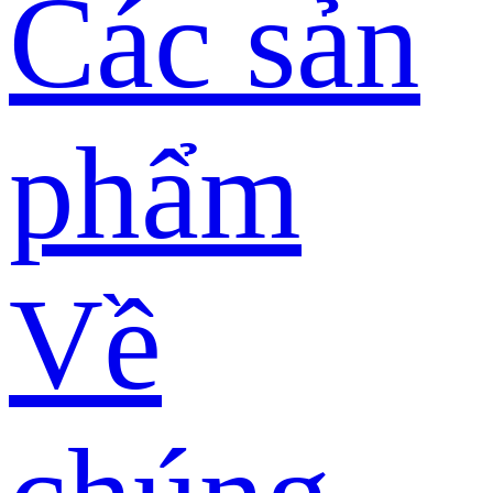
Các sản
phẩm
Về