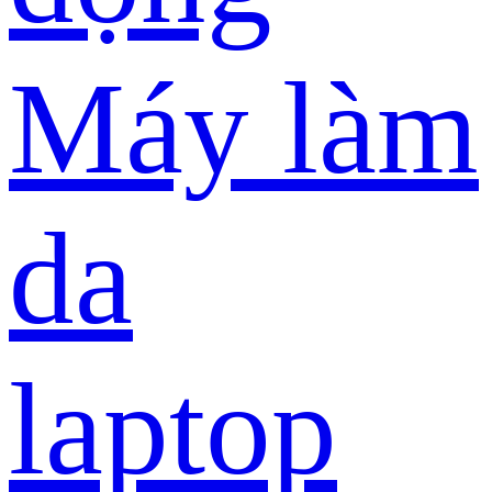
Máy làm
da
laptop