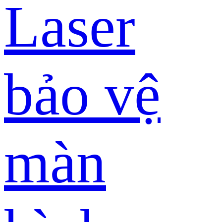
Laser
bảo vệ
màn