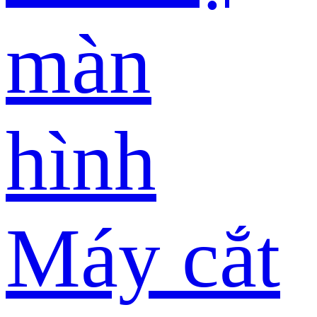
màn
hình
Máy cắt