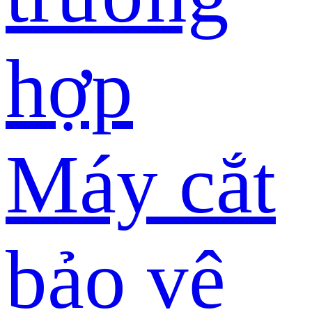
hợp
Máy cắt
bảo vệ