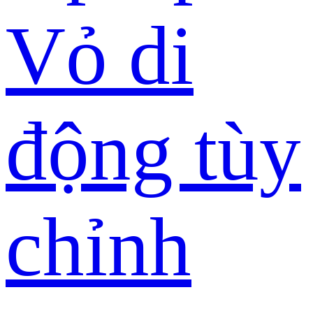
Vỏ di
động tùy
chỉnh