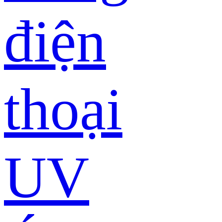
điện
thoại
UV