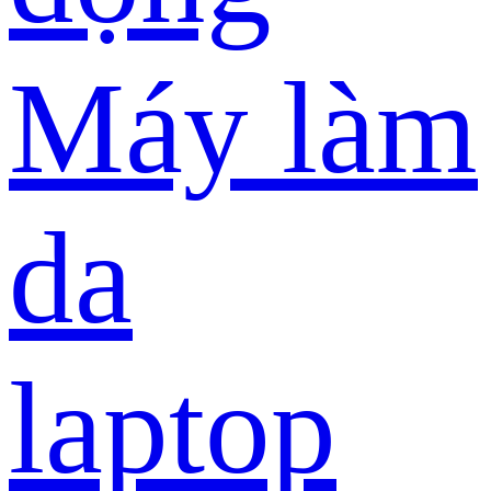
Máy làm
da
laptop