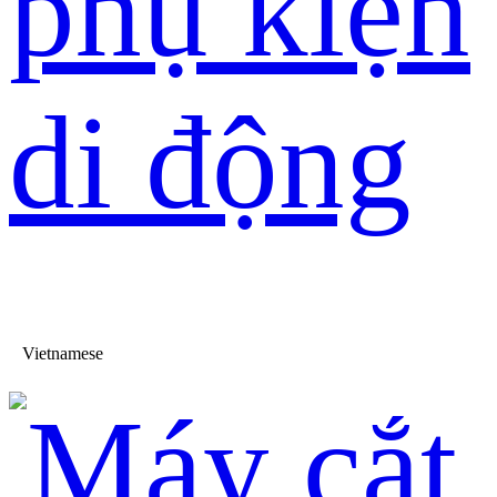
phụ kiện
di động
Vietnamese