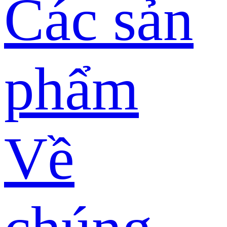
Các sản
phẩm
Về