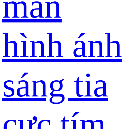
màn
hình ánh
sáng tia
cực tím