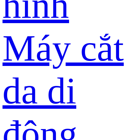
hình
Máy cắt
da di
động