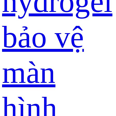
hydrogel
bảo vệ
màn
hình