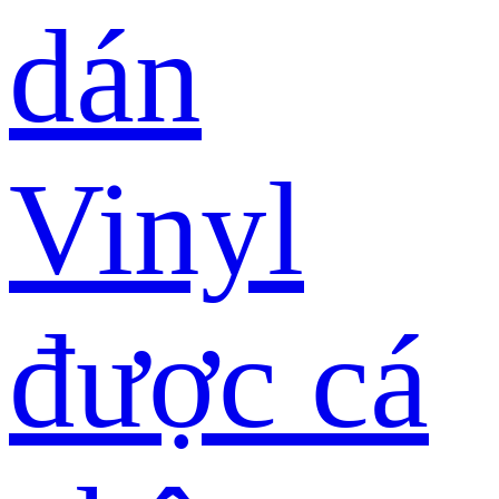
dán
Vinyl
được cá