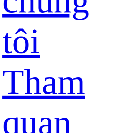
chúng
tôi
Tham
quan