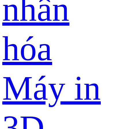
nhân
hóa
Máy in
3D