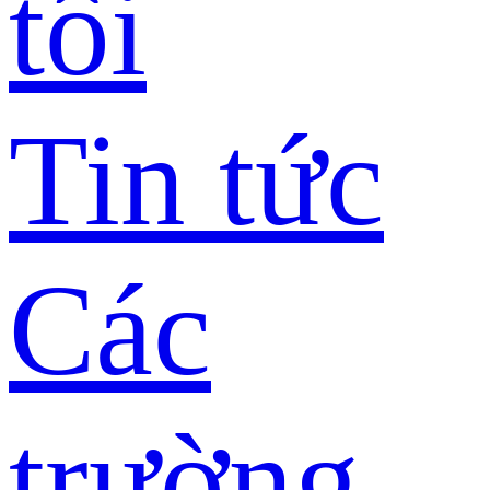
tôi
Tin tức
Các
trường