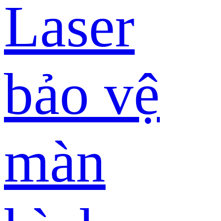
Laser
bảo vệ
màn