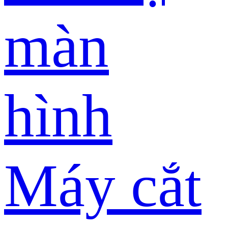
màn
hình
Máy cắt