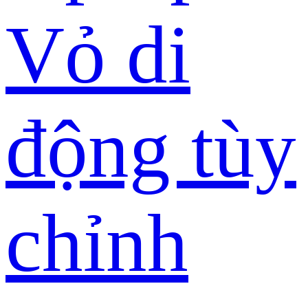
Vỏ di
động tùy
chỉnh