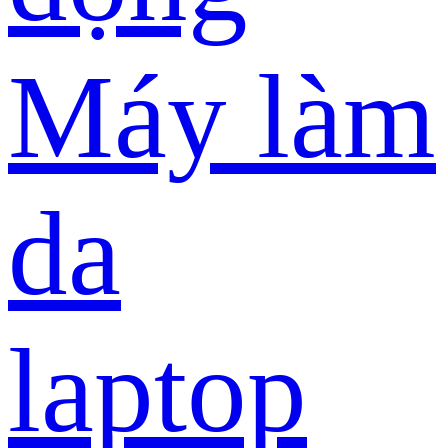
Máy làm
da
laptop