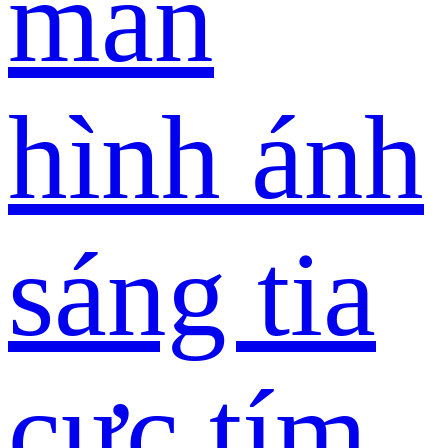
màn
hình ánh
sáng tia
cực tím