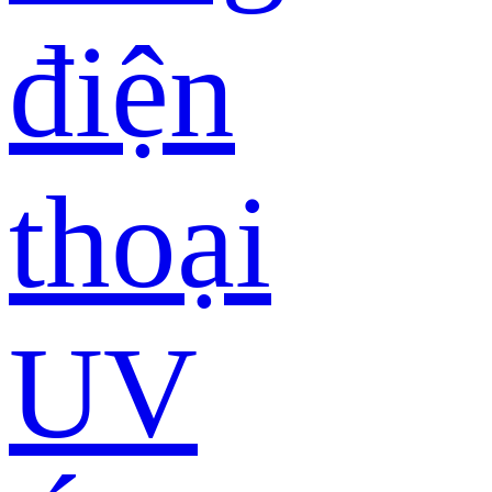
điện
thoại
UV