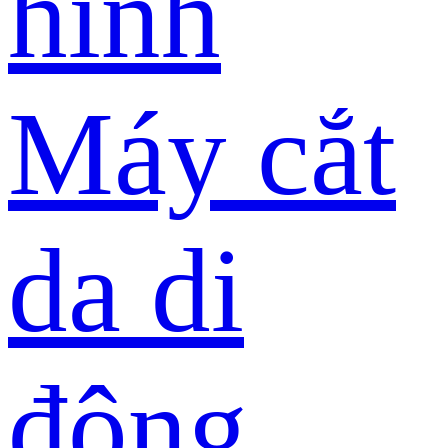
hình
Máy cắt
da di
động