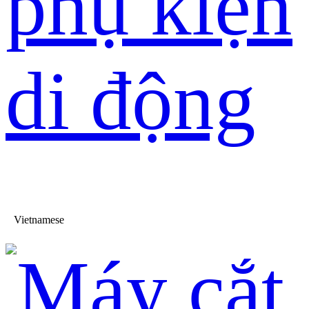
phụ kiện
di động
Vietnamese