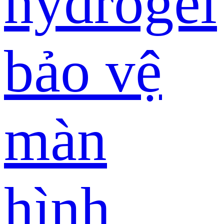
hydrogel
bảo vệ
màn
hình