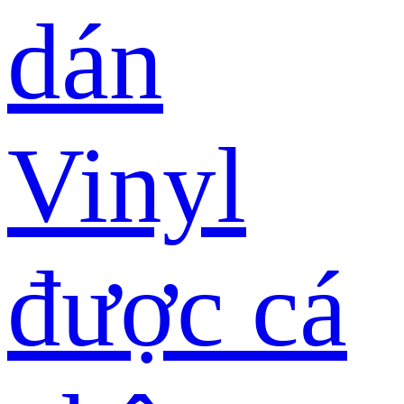
dán
Vinyl
được cá