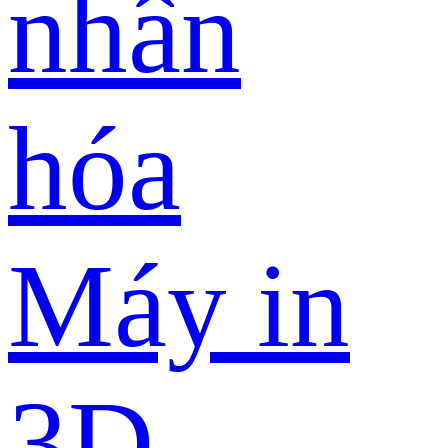
nhân
hóa
Máy in
3D