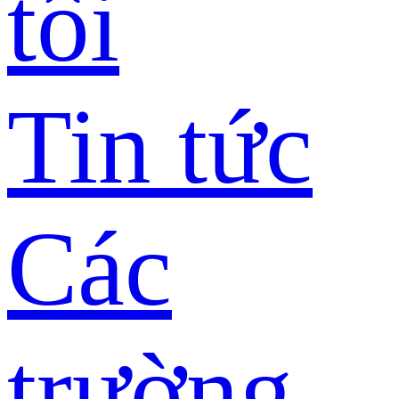
tôi
Tin tức
Các
trường