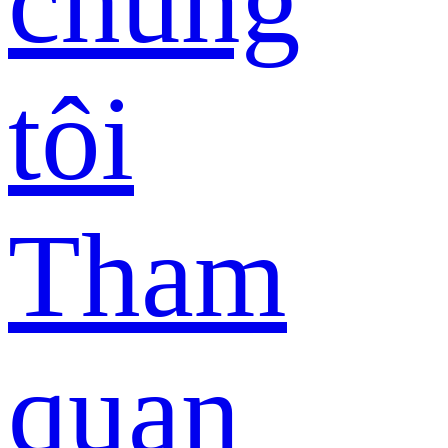
chúng
tôi
Tham
quan