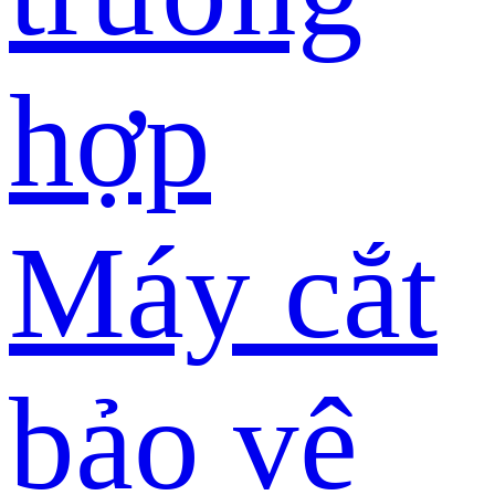
hợp
Máy cắt
bảo vệ