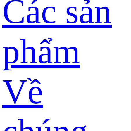
Các sản
phẩm
Về