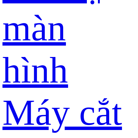
màn
hình
Máy cắt