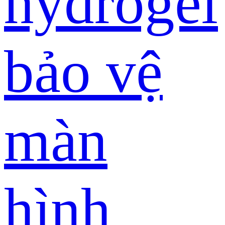
hydrogel
bảo vệ
màn
hình