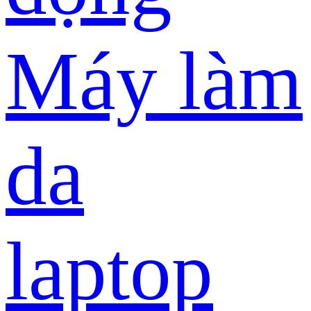
Máy làm
da
laptop