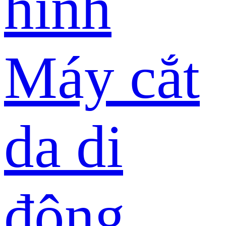
hình
Máy cắt
da di
động