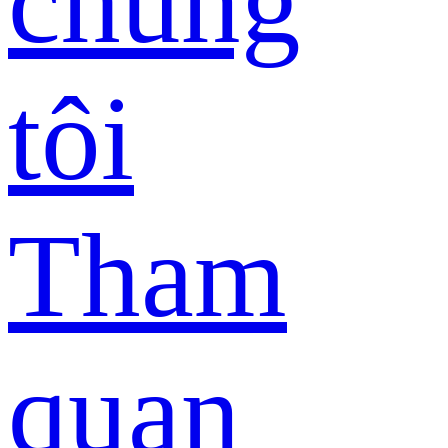
chúng
tôi
Tham
quan