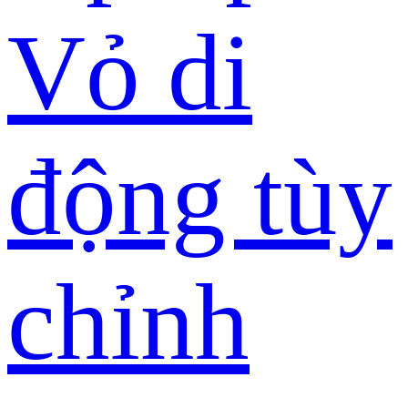
Vỏ di
động tùy
chỉnh