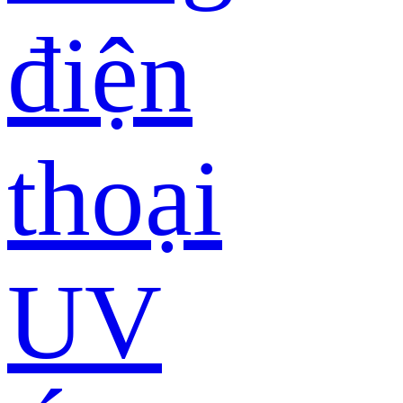
điện
thoại
UV