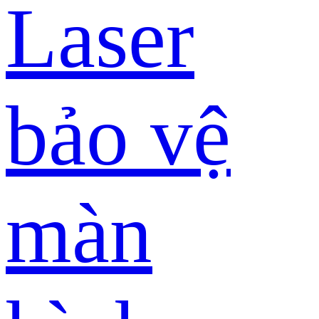
Laser
bảo vệ
màn