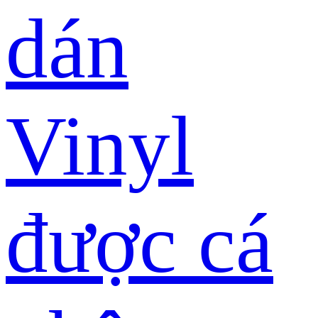
dán
Vinyl
được cá