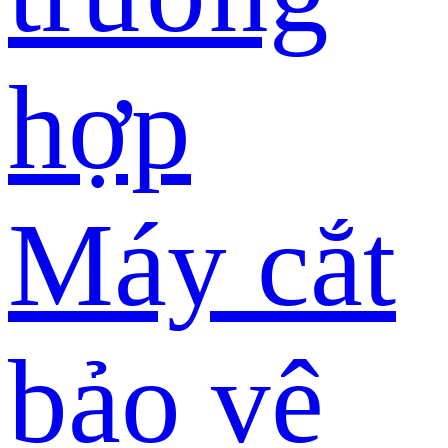
hợp
Máy cắt
bảo vệ