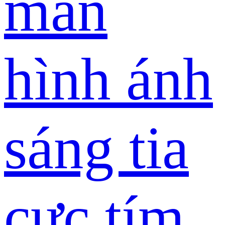
màn
hình ánh
sáng tia
cực tím