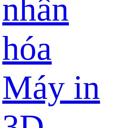
nhân
hóa
Máy in
3D