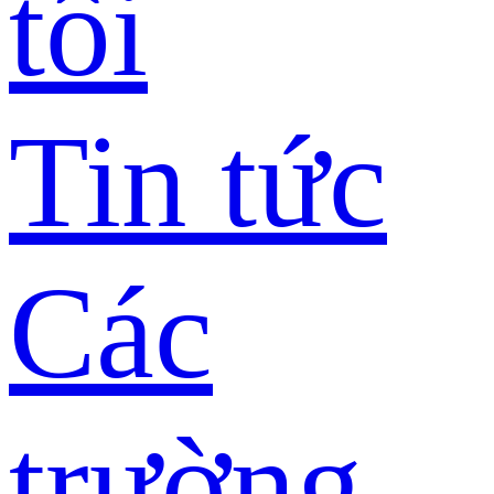
tôi
Tin tức
Các
trường