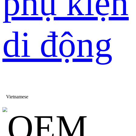
phụ kiện
di động
Vietnamese