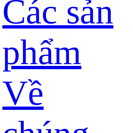
Các sản
phẩm
Về