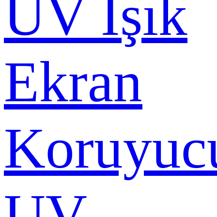
UV Işık
Ekran
Koruyuc
UV