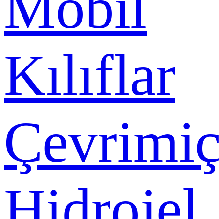
Mobil
Kılıflar
Çevrimiç
Hidrojel