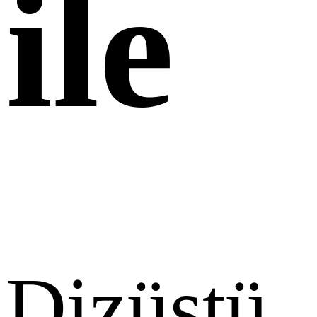
ile
Dizüstü