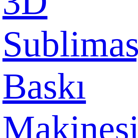
3D
Sublima
Baskı
Makines