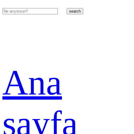
search
Ana
sayfa