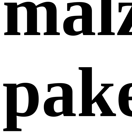
mal
pake