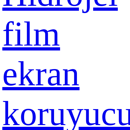
film
ekran
koruyuc