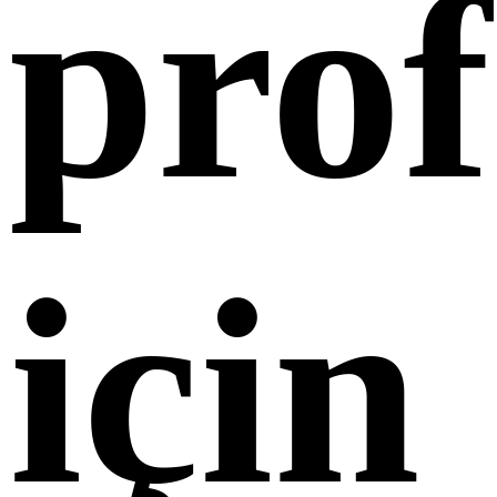
prof
için