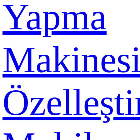
Yapma
Makines
Özelleşti