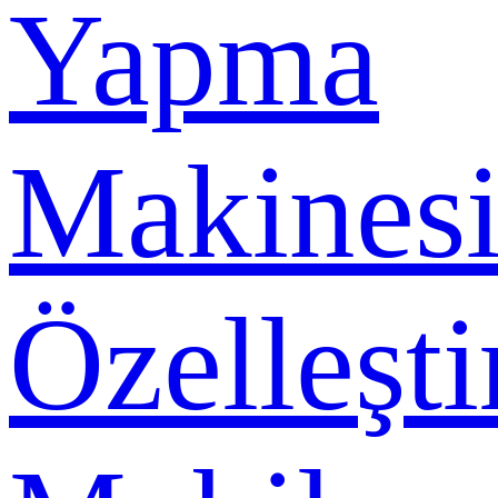
Yapma
Makines
Özelleşti