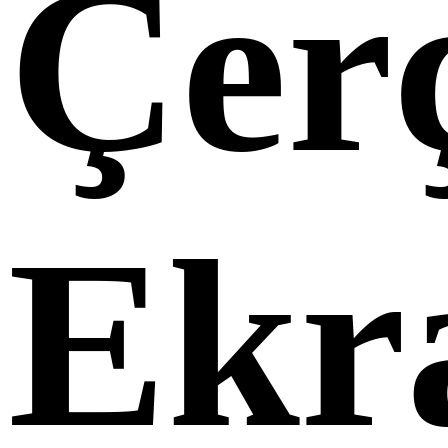
Çerç
Ekr