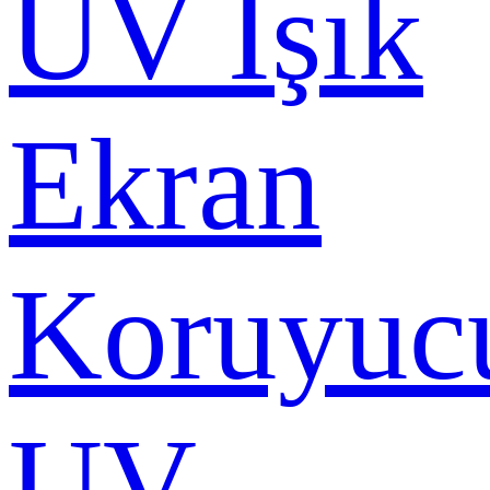
UV Işık
Ekran
Koruyuc
UV