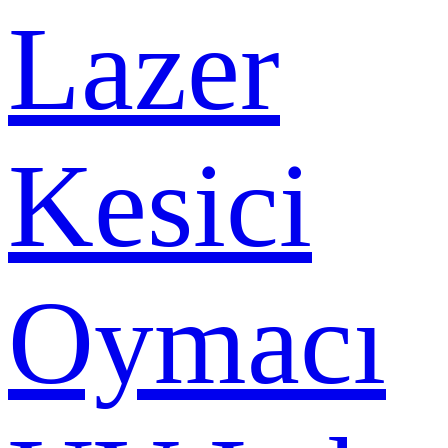
Lazer
Kesici
Oymacı