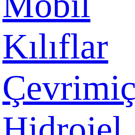
Mobil
Kılıflar
Çevrimiç
Hidrojel