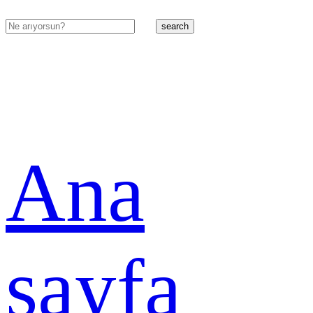
search
Ana
sayfa