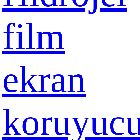
film
ekran
koruyuc