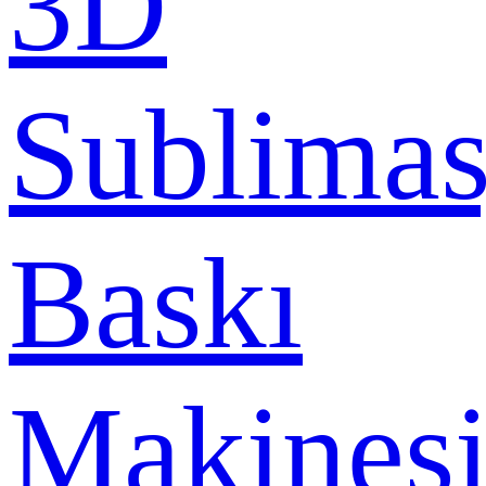
3D
Sublima
Baskı
Makines