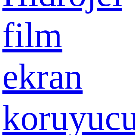
film
ekran
koruyuc