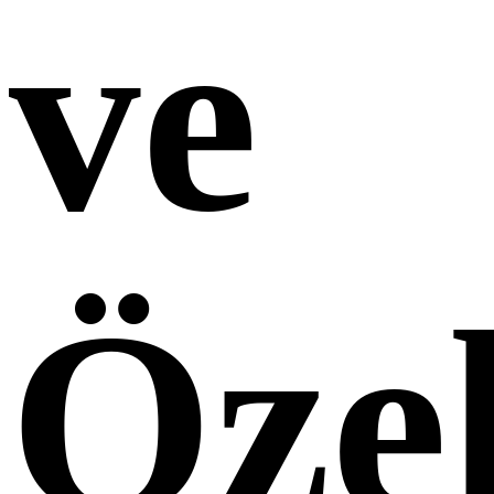
ve
Öze