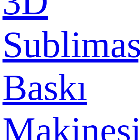
3D
Sublima
Baskı
Makines