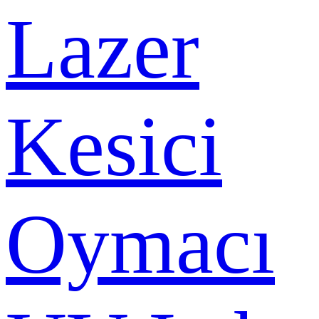
Lazer
Kesici
Oymacı