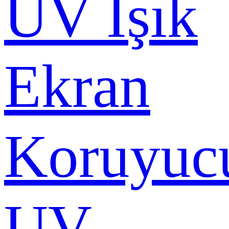
UV Işık
Ekran
Koruyuc
UV