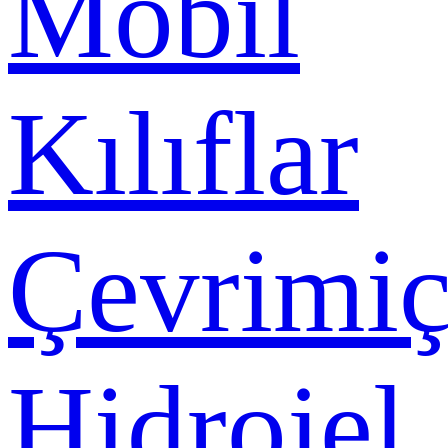
Mobil
Kılıflar
Çevrimiç
Hidrojel