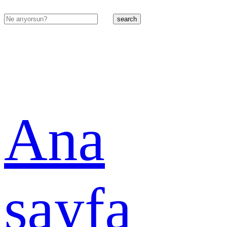
search
Ana
sayfa