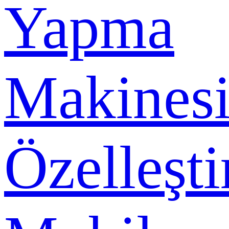
Yapma
Makines
Özelleşti