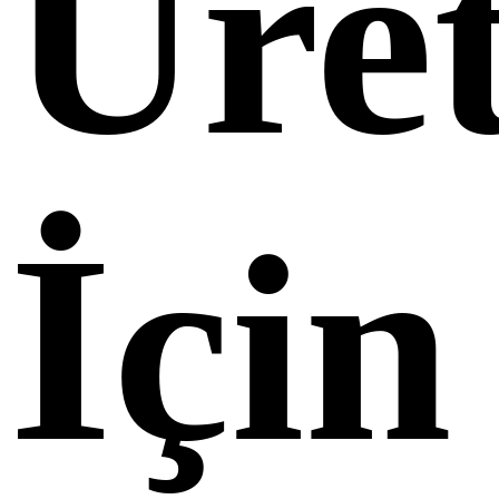
Üre
İçin