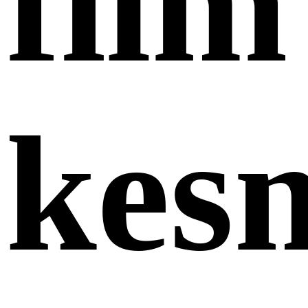
film
kes