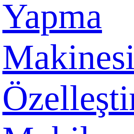
Yapma
Makines
Özelleşti