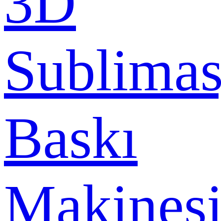
3D
Sublima
Baskı
Makines