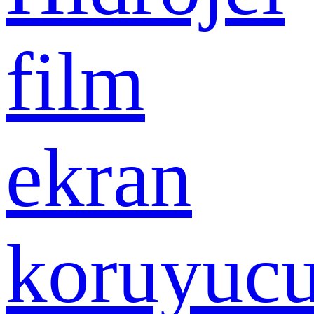
film
ekran
koruyuc