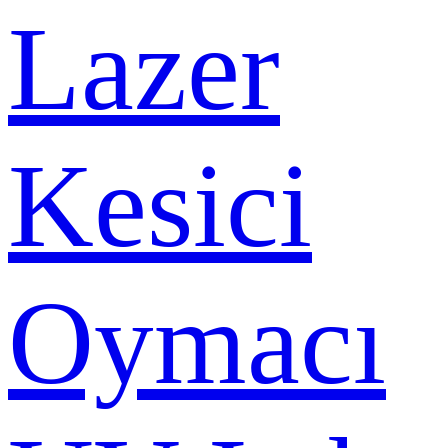
Lazer
Kesici
Oymacı