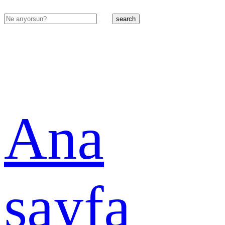
search
Ana
sayfa