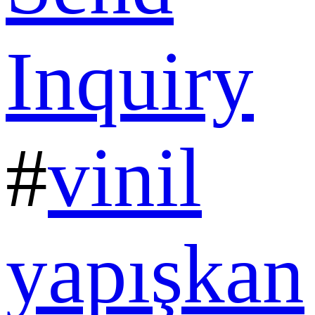
Inquiry
#
vinil
yapışkan