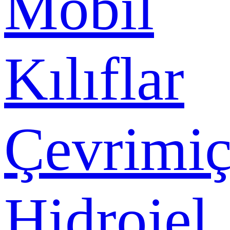
Mobil
Kılıflar
Çevrimiç
Hidrojel