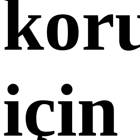
kor
için