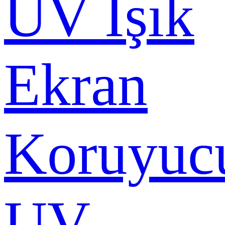
UV Işık
Ekran
Koruyuc
UV