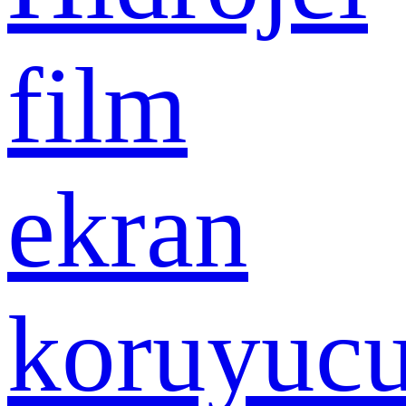
film
ekran
koruyuc