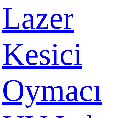
Lazer
Kesici
Oymacı