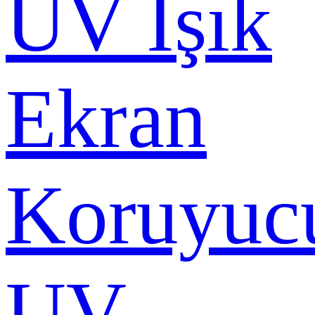
UV Işık
Ekran
Koruyuc
UV