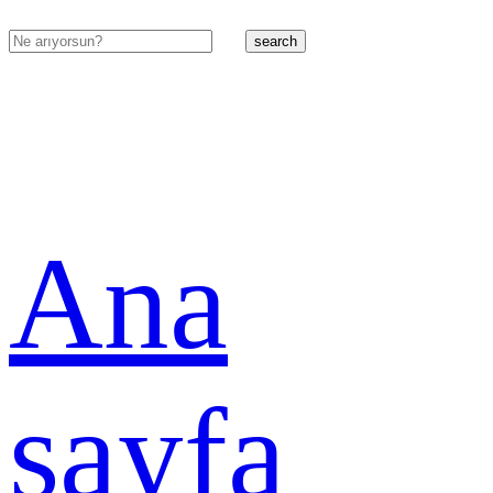
search
Ana
sayfa