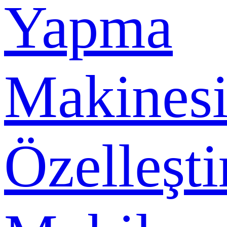
Yapma
Makines
Özelleşti