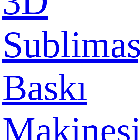
3D
Sublima
Baskı
Makines