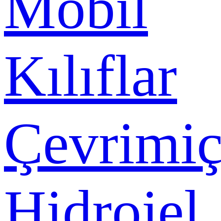
Mobil
Kılıflar
Çevrimiç
Hidrojel