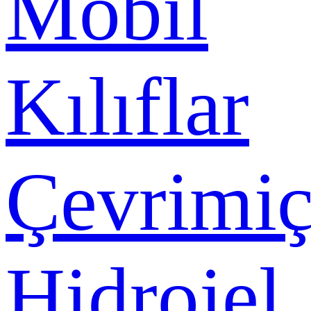
Mobil
Kılıflar
Çevrimiç
Hidrojel