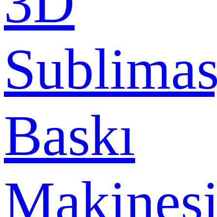
3D
Sublima
Baskı
Makines