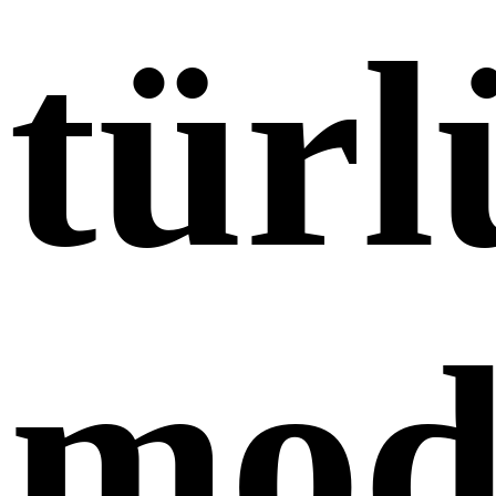
türl
mod