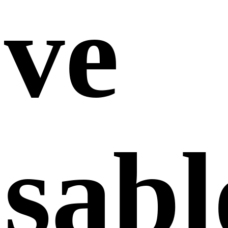
ve
şab