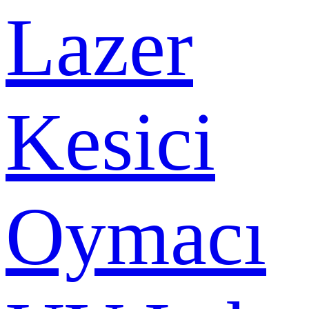
Lazer
Kesici
Oymacı