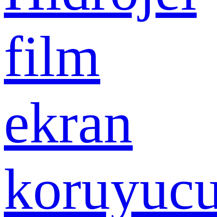
film
ekran
koruyuc