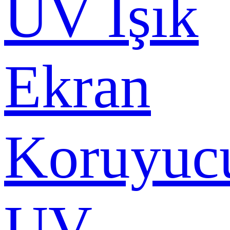
UV Işık
Ekran
Koruyuc
UV