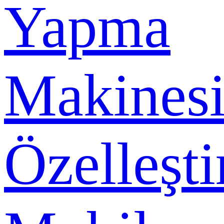
Yapma
Makines
Özelleşti