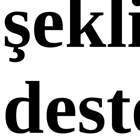
şekl
dest