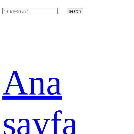
search
Ana
sayfa