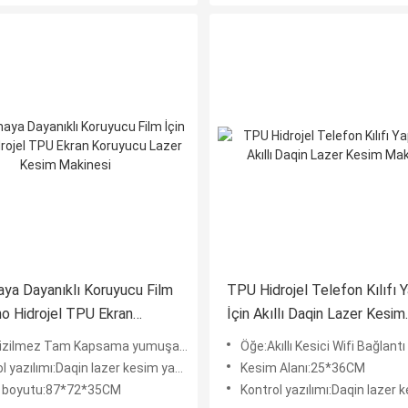
ya Dayanıklı Koruyucu Film
TPU Hidrojel Telefon Kılıfı 
no Hidrojel TPU Ekran
İçin Akıllı Daqin Lazer Kesim
u Lazer Kesim Makinesi
Makinesi
Kapsama yumuşak nano hidrojel TPU Ekran Koruyucu Lazer Kesim Makinesi patlamaya dayanık
Öğe:Akıllı Kesici Wifi Bağlantı Ekran Koruyucu Lazer Kesim Makinesi TPU Hid
 yazılımı:Daqin lazer kesim yazılımı
Kesim Alanı:25*36CM
 boyutu:87*72*35CM
Kontrol yazılımı:Daqin lazer kesim