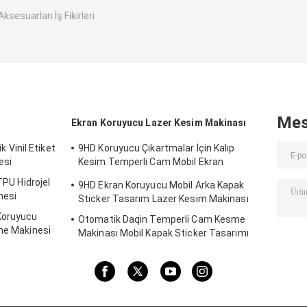
ksesuarları İş Fikirleri
Mes
Ekran Koruyucu Lazer Kesim Makinası
ik Vinil Etiket
9HD Koruyucu Çıkartmalar İçin Kalıp
esi
Kesim Temperli Cam Mobil Ekran
Koruyucu Kesici
TPU Hidrojel
9HD Ekran Koruyucu Mobil Arka Kapak
nesi
Sticker Tasarım Lazer Kesim Makinası
Koruyucu
Otomatik Daqin Temperli Cam Kesme
sme Makinesi
Makinası Mobil Kapak Sticker Tasarımı
30KG