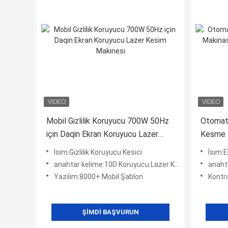
Mobil Gizlilik Koruyucu 700W 50Hz
Otomat
için Daqin Ekran Koruyucu Lazer
Kesme 
Kesim Makinesi
Sticker
İsim:Gizlilik Koruyucu Kesici
İsim:E
anahtar kelime:10D Koruyucu Lazer Kesici
anahtar 
Yazılım:8000+ Mobil Şablon
Kontrol
ŞIMDI BAŞVURUN