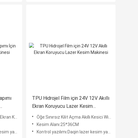
Yapımı
TPU Hidrojel Film için 24V 12V Akıllı
Ekran Koruyucu Lazer Kesim
Makinesi
rojel Kesme Makinesi
Öğe:Sınırsız Kilit Açma Akıllı Kesici Wifi Bağlantısı Cep Telefonu Ekran Koruyucu TPU Hidrojel Film Kesm
Kesim Alanı:25*36CM
 yazılımı
Kontrol yazılımı:Daqin lazer kesim yazılımı