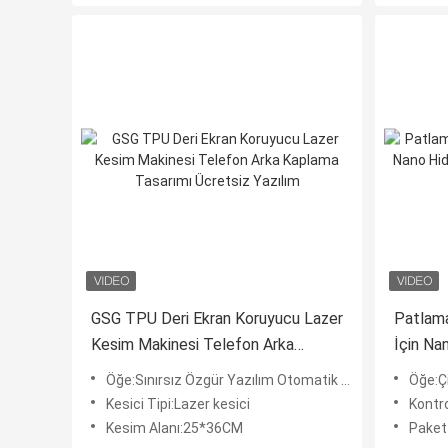
GSG TPU Deri Ekran Koruyucu Lazer
Patlama
Kesim Makinesi Telefon Arka
İçin Na
Kaplama Tasarımı Ücretsiz Yazılım
Koruyuc
Öğe:Sınırsız Özgür Yazılım Otomatik Temperli Ekran Koruyucu Kesme Makinası
Öğe:Çizilmez Tam 
Kesici Tipi:Lazer kesici
Kontrol
Kesim Alanı:25*36CM
Paket