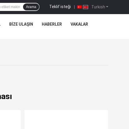
Teklif isteği
|
Turkish
Arama
L
BIZE ULAŞIN
HABERLER
VAKALAR
nası