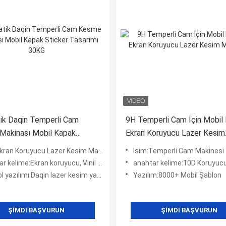
ik Daqin Temperli Cam
9H Temperli Cam İçin Mobil 
Makinası Mobil Kapak
Ekran Koruyucu Lazer Kesim
 Tasarımı 30KG
Makinesi
kran Koruyucu Lazer Kesim Makinası
İsim:Temperli Cam Makinesi
kelime:Ekran koruyucu, Vinil çıkartmalar
anahtar kelime:10D Koruyucu Laz
 yazılımı:Daqin lazer kesim yazılımı
Yazılım:8000+ Mobil Şablon
ŞIMDI BAŞVURUN
ŞIMDI BAŞVURUN