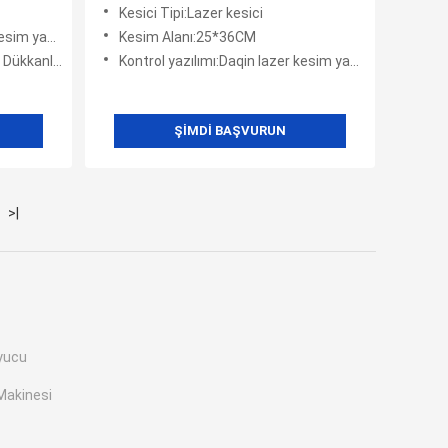
Özelleştirilmiş
Kesici Tipi:Lazer kesici
 yazılımı
Kesim Alanı:25*36CM
 satış mağazası
Kontrol yazılımı:Daqin lazer kesim yazılımı
ŞIMDI BAŞVURUN
>|
uyucu
Makinesi