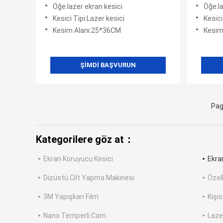
Makines
Öğe:lazer ekran kesici
Öğe:la
Kesici Tipi:Lazer kesici
Kesici
Kesim Alanı:25*36CM
Kesim
ŞIMDI BAŞVURUN
Pag
Kategorilere göz at：
Ekran Koruyucu Kesici
Ekra
Dizüstü Cilt Yapma Makinesi
Özell
3M Yapışkan Film
Kişis
Nano Temperli Cam
Laze