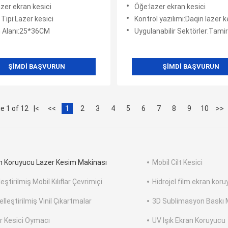
i
Kesim Makinesi
zer ekran kesici
Öğe:lazer ekran kesici
 Tipi:Lazer kesici
Kontrol yazılımı:Daqin lazer kesim
 Alanı:25*36CM
Uygulanabilir Sektörler:Tamir Dükkanları, Perakende
ŞIMDI BAŞVURUN
ŞIMDI BAŞVURUN
e 1 of 12
|<
<<
1
2
3
4
5
6
7
8
9
10
>>
n Koruyucu Lazer Kesim Makinası
Mobil Cilt Kesici
eştirilmiş Mobil Kılıflar Çevrimiçi
Hidrojel film ekran kor
elleştirilmiş Vinil Çıkartmalar
3D Sublimasyon Baskı 
r Kesici Oymacı
UV Işık Ekran Koruyucu