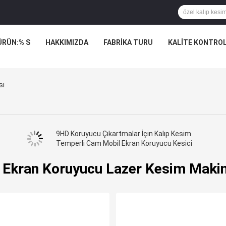
ÜRÜN:% S
HAKKIMIZDA
FABRIKA TURU
KALITE KONTRO
sı
9HD Koruyucu Çıkartmalar İçin Kalıp Kesim
Temperli Cam Mobil Ekran Koruyucu Kesici
 Ekran Koruyucu Lazer Kesim Maki