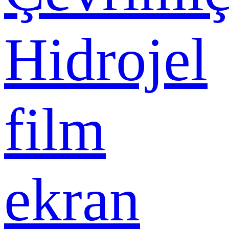
Hidrojel
film
ekran