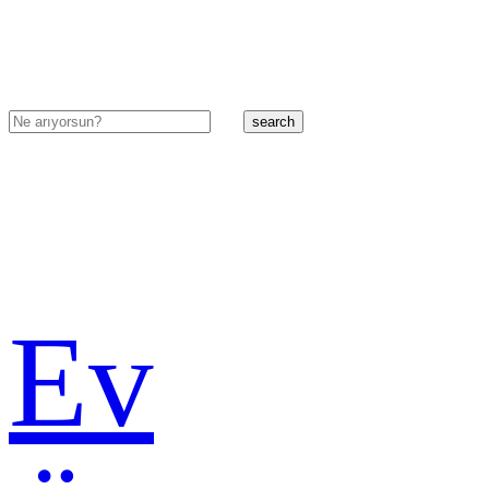
search
Ev