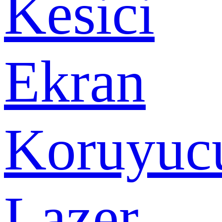
Kesici
Ekran
Koruyuc
Lazer