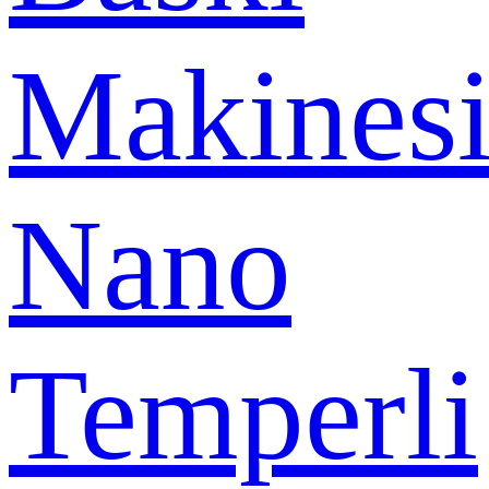
Makines
Nano
Temperli