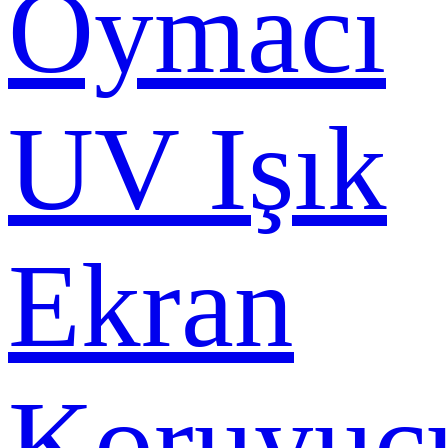
Oymacı
UV Işık
Ekran
Koruyuc