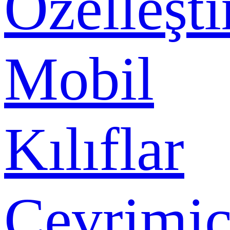
Özelleşti
Mobil
Kılıflar
Çevrimiç