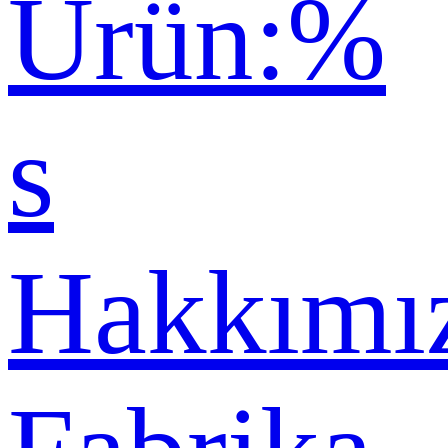
Ürün:%
s
Hakkımı