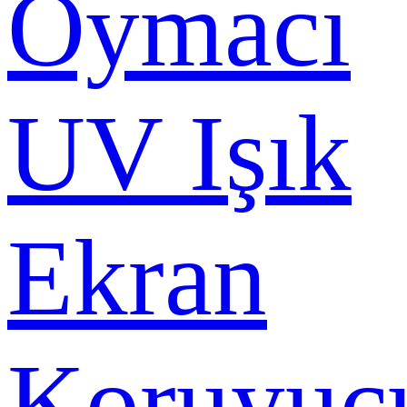
Oymacı
UV Işık
Ekran
Koruyuc