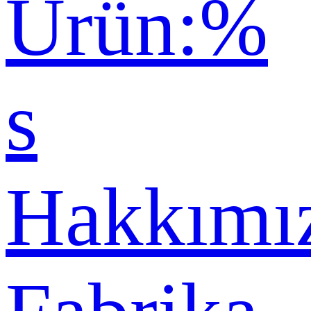
Ürün:%
s
Hakkımı