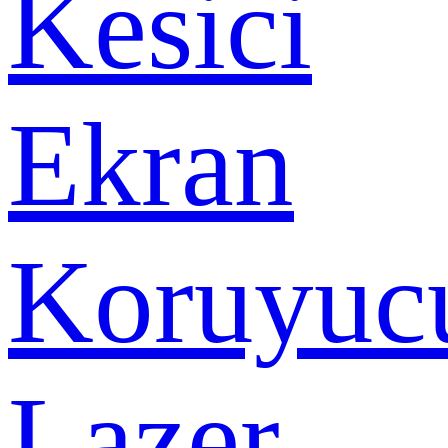
Kesici
Ekran
Koruyuc
Lazer