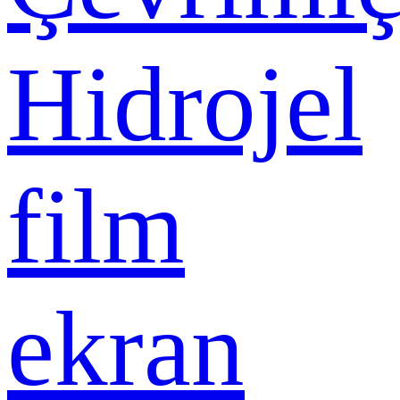
Hidrojel
film
ekran