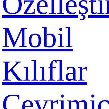
Özelleşti
Mobil
Kılıflar
Çevrimiç