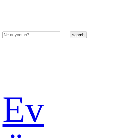
search
Ev