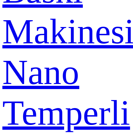
Makines
Nano
Temperli