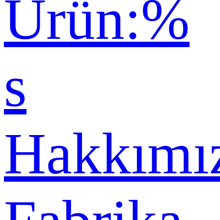
Ürün:%
s
Hakkımı