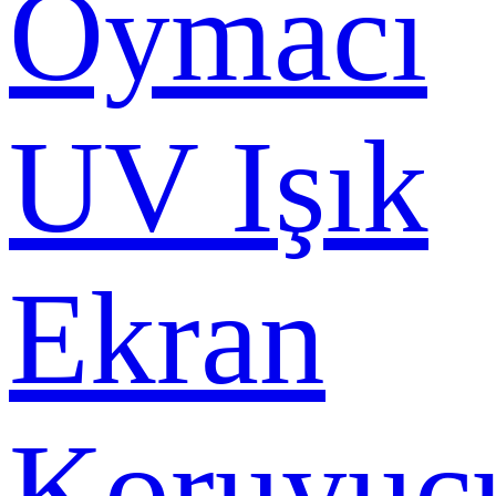
Oymacı
UV Işık
Ekran
Koruyuc