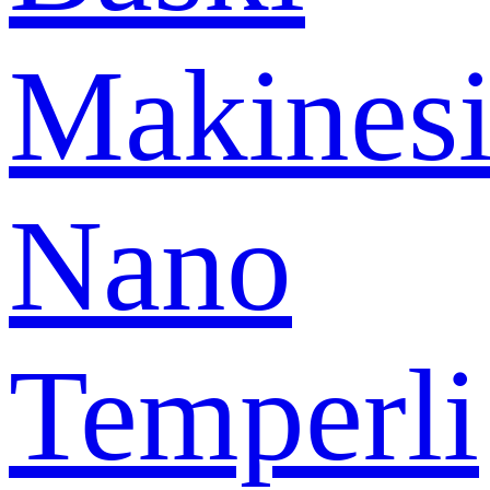
Makines
Nano
Temperli