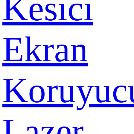
Kesici
Ekran
Koruyuc
Lazer