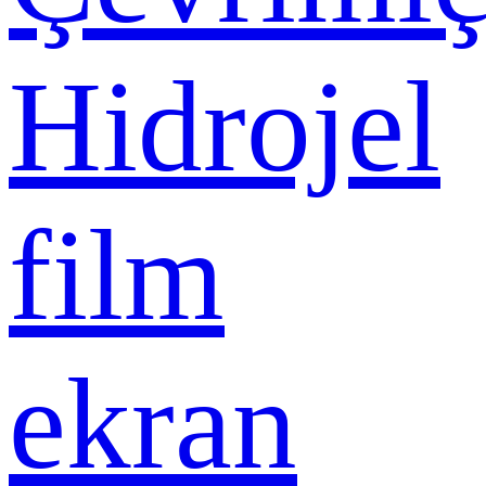
Hidrojel
film
ekran