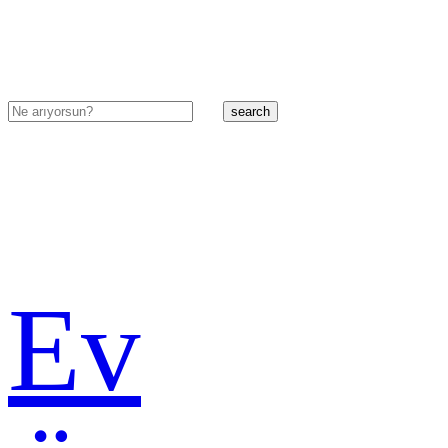
search
Ev