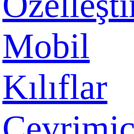
Özelleşti
Mobil
Kılıflar
Çevrimiç